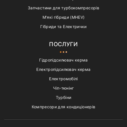
Запчастини для турбокомпресорів
М'які гібриди (MHEV)
Гібриди та Електрички
ПОСЛУГИ
Гідропідсилювач керма
Електропідсилювач керма
Електромобілі
Чіп-тюнінг
Турбіни
Компресори для кондиціонерів