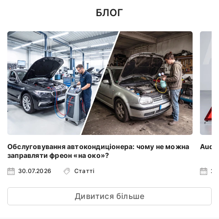
БЛОГ
Обслуговування автокондиціонера: чому не можна
Audi 
заправляти фреон «на око»?
30.07.2026
Статті
23
Дивитися більше