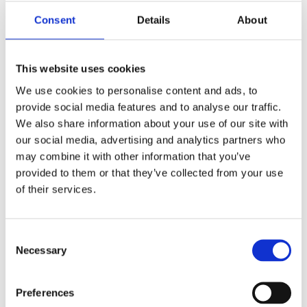
Consent
Details
About
This website uses cookies
Рульове управління
Кліматизація (75)
We use cookies to personalise content and ads, to
(155)
provide social media features and to analyse our traffic.
We also share information about your use of our site with
our social media, advertising and analytics partners who
РУЛЬОВЕ УПРАВЛІННЯ ДЛЯ
AUDI A5
may combine it with other information that you’ve
provided to them or that they’ve collected from your use
of their services.
Consent
Necessary
Selection
Preferences