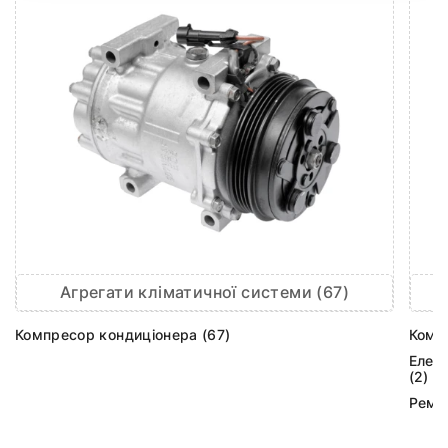
Агрегати кліматичної системи (67)
Компресор кондиціонера (67)
Комп
Елек
(2)
Ремк