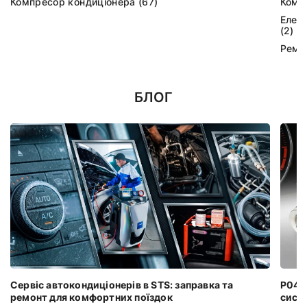
Компресор кондиціонера (67)
Комп
Елек
(2)
Ремк
БЛОГ
Сервіс автокондиціонерів в STS: заправка та
P0401
ремонт для комфортних поїздок
систе