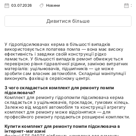
03.07.2026
Новини
24
Дивитися більше
У гідропідсилювачах керма в більшості випадків
використовується лопатева помпа — вона має високу
ефективність і завдяки своїй конструкції рідко
ламається. У більшості випадків ремонт обмежується
перевіркою рівня гідравлічної рідини, заміною витратних
матеріалів: ущільнювачів, підшипників — це може
зробити сам власник автомобіля. Складніші маніпуляції
виконують фахівці в сервісному центрі.
З чого складається комплект для ремонту помпи
підсилювача?
Комплект для ремонту гідропомпи підсилювача керма
складається з ущільнювачів, прокладок, гумових кілець.
Залежно від моделі автомобіля та конструкції агрегату
комплект для ремонту може відрізнятися — для
професійного ремонту продаються розширені комплекти.
Купити комплект для ремонту помпи підсилювача в
інтернет-магазині
Фахівці STS PARTS підберуть комплект для ремонту