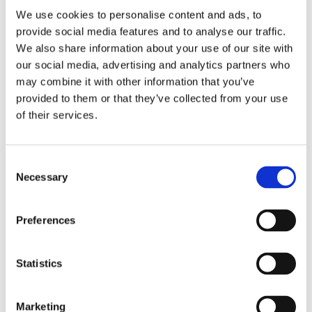
We use cookies to personalise content and ads, to
provide social media features and to analyse our traffic.
We also share information about your use of our site with
our social media, advertising and analytics partners who
may combine it with other information that you’ve
provided to them or that they’ve collected from your use
of their services.
Consent
Агрегати рульового управління (55)
Necessary
Selection
Рульова рейка з ЕПК (19)
Шток 
Preferences
Рульова рейка з ГПК (13)
Шток 
Насос ГПК (23)
Шток
Statistics
Marketing