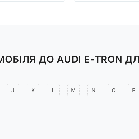
ОБІЛЯ ДО AUDI E-TRON ДЛ
J
K
L
M
N
O
P