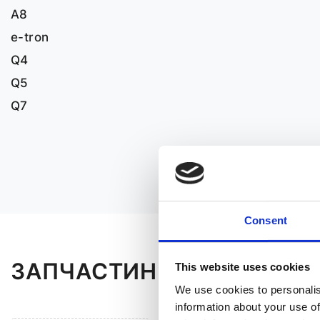
A8
e-tron
Q4
Q5
Q7
Consent
ЗАПЧАСТИНИ ДО AUDI E-
This website uses cookies
We use cookies to personalis
information about your use of