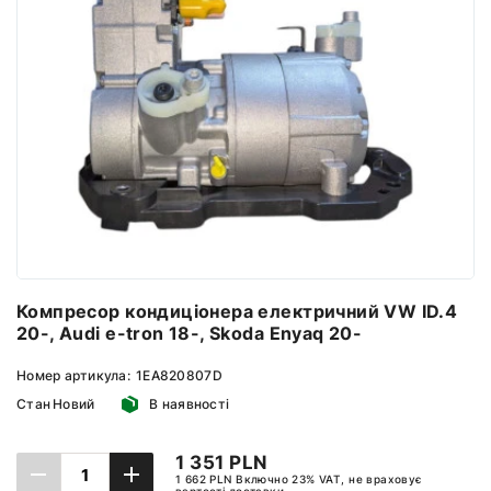
Компресор кондиціонера електричний VW ID.4
20-, Audi e-tron 18-, Skoda Enyaq 20-
Номер артикула:
1EA820807D
Стан
Новий
В наявності
1 351 PLN
1 662 PLN Включно 23% VAT, не враховує