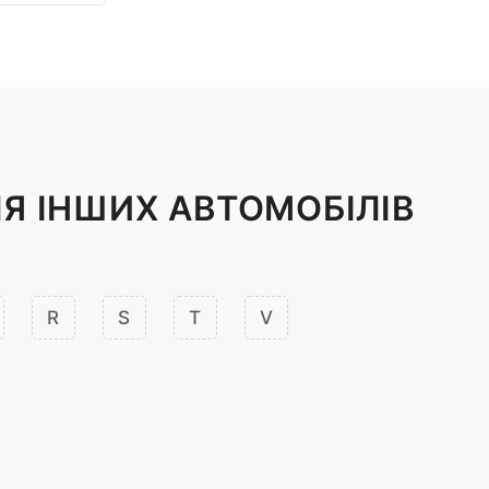
Я ІНШИХ АВТОМОБІЛІВ
R
S
T
V