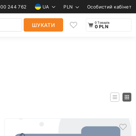
500 244 762
UA
PLN
Особистий кабінет
0 Товарів
ШУКАТИ
0 PLN