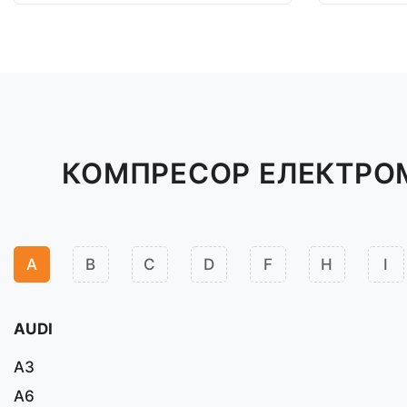
КОМПРЕСОР ЕЛЕКТРОМ
A
B
C
D
F
H
I
AUDI
A3
A6