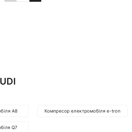
Повідомити про наявність
UDI
біля A8
Компресор електромобіля e-tron
біля Q7