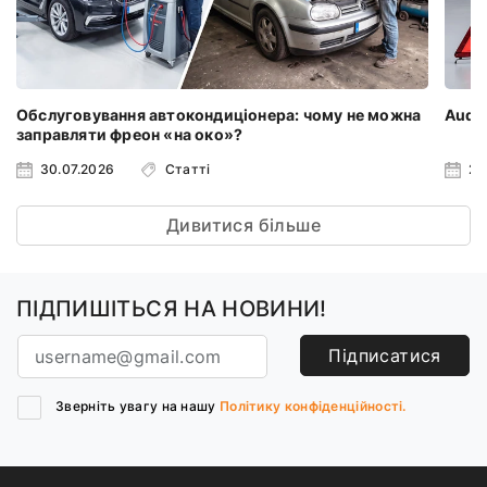
Обслуговування автокондиціонера: чому не можна
Audi 
заправляти фреон «на око»?
30.07.2026
Статті
23
Дивитися більше
ПІДПИШІТЬСЯ НА НОВИНИ!
Підписатися
Зверніть увагу на нашу
Політику конфіденційності.