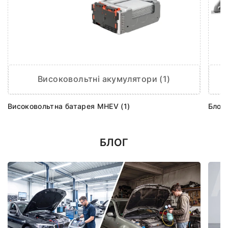
Високовольтні акумулятори (1)
Високовольтна батарея MHEV (1)
Блок 
БЛОГ