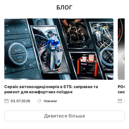
БЛОГ
Сервіс автокондиціонерів в STS: заправка та
P0401
ремонт для комфортних поїздок
систе
03.07.2026
Новини
24
Дивитися більше