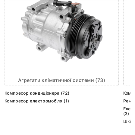
Агрегати кліматичної системи (73)
Компресор кондиціонера (72)
Комп
Компресор електромобіля (1)
Ремк
Елек
(3)
Шків