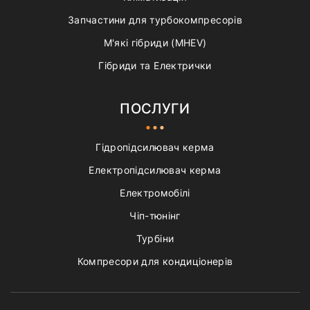
Запчастини для турбокомпресорів
М'які гібриди (MHEV)
Гібриди та Електрички
ПОСЛУГИ
Гідропідсилювач керма
Електропідсилювач керма
Електромобілі
Чіп-тюнінг
Турбіни
Компресори для кондиціонерів