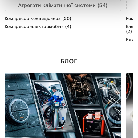
Агрегати кліматичної системи (54)
Компресор кондиціонера (50)
Комп
Компресор електромобіля (4)
Елек
(2)
Ремк
БЛОГ