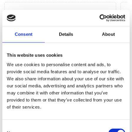
Consent
Details
About
This website uses cookies
We use cookies to personalise content and ads, to
provide social media features and to analyse our traffic.
We also share information about your use of our site with
our social media, advertising and analytics partners who
Агрегати рульового управління (34)
may combine it with other information that you’ve
provided to them or that they’ve collected from your use
Рульова рейка з ЕПК (15)
Шток 
of their services.
Рульова рейка з ГПК (10)
Шток 
Насос ГПК (9)
Шток
Consent