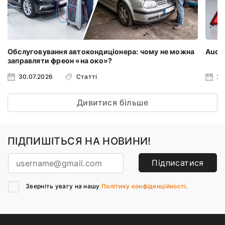
Обслуговування автокондиціонера: чому не можна
Audi 
заправляти фреон «на око»?
30.07.2026
Статті
23
Дивитися більше
ПІДПИШІТЬСЯ НА НОВИНИ!
Підписатися
Зверніть увагу на нашу
Політику конфіденційності.