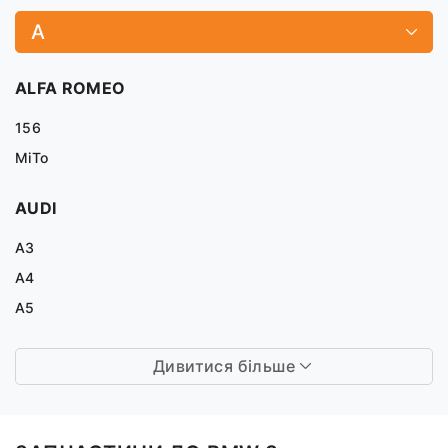
A
ALFA ROMEO
156
MiTo
AUDI
A3
A4
A5
Дивитися більше