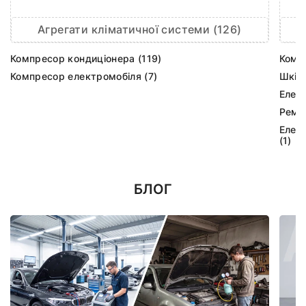
Агрегати кліматичної системи (126)
Компресор кондиціонера (119)
Комп
Компресор електромобіля (7)
Шків
Елек
Ремк
Елек
(1)
БЛОГ