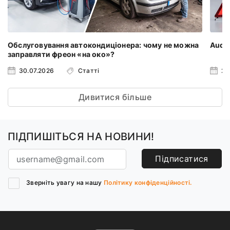
Обслуговування автокондиціонера: чому не можна
Audi 
заправляти фреон «на око»?
30.07.2026
Статті
23
Дивитися більше
ПІДПИШІТЬСЯ НА НОВИНИ!
Підписатися
Зверніть увагу на нашу
Політику конфіденційності.