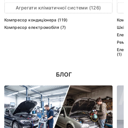
Агрегати кліматичної системи (126)
Компресор кондиціонера (119)
Комп
Компресор електромобіля (7)
Шків
Елек
Ремк
Елек
(1)
БЛОГ