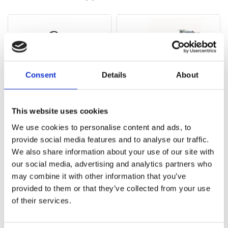
Consent
Details
About
Рульове управління
Кліматизація (146)
This website uses cookies
(376)
We use cookies to personalise content and ads, to
provide social media features and to analyse our traffic.
We also share information about your use of our site with
РУЛЬОВЕ УПРАВЛІННЯ ДЛЯ
BMW 3
our social media, advertising and analytics partners who
may combine it with other information that you’ve
provided to them or that they’ve collected from your use
of their services.