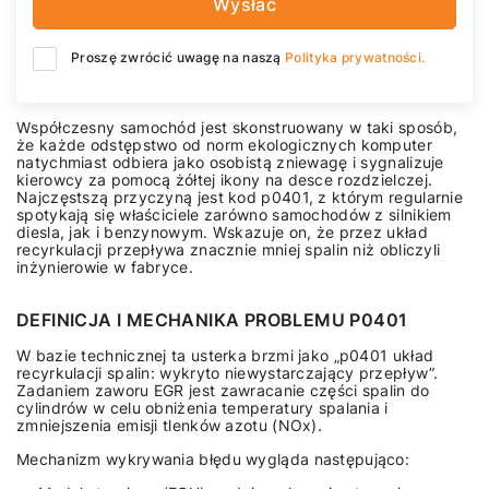
Wysłać
Proszę zwrócić uwagę na naszą
Polityka prywatności.
Współczesny samochód jest skonstruowany w taki sposób,
że każde odstępstwo od norm ekologicznych komputer
natychmiast odbiera jako osobistą zniewagę i sygnalizuje
kierowcy za pomocą żółtej ikony na desce rozdzielczej.
Najczęstszą przyczyną jest kod p0401, z którym regularnie
spotykają się właściciele zarówno samochodów z silnikiem
diesla, jak i benzynowym. Wskazuje on, że przez układ
recyrkulacji przepływa znacznie mniej spalin niż obliczyli
inżynierowie w fabryce.
DEFINICJA I MECHANIKA PROBLEMU P0401
W bazie technicznej ta usterka brzmi jako „p0401 układ
recyrkulacji spalin: wykryto niewystarczający przepływ”.
Zadaniem zaworu EGR jest zawracanie części spalin do
cylindrów w celu obniżenia temperatury spalania i
zmniejszenia emisji tlenków azotu (NOx).
Mechanizm wykrywania błędu wygląda następująco: