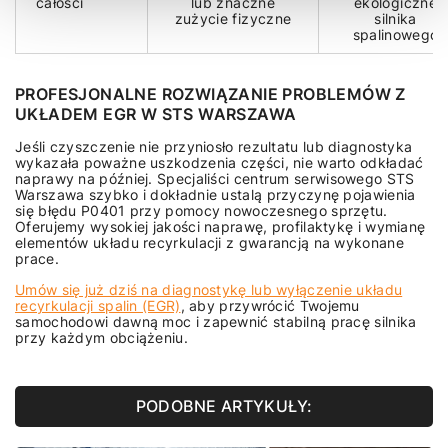
całości
lub znaczne
ekologiczne
zużycie fizyczne
silnika
spalinowego
PROFESJONALNE ROZWIĄZANIE PROBLEMÓW Z
UKŁADEM EGR W STS WARSZAWA
Jeśli czyszczenie nie przyniosło rezultatu lub diagnostyka
wykazała poważne uszkodzenia części, nie warto odkładać
naprawy na później. Specjaliści centrum serwisowego STS
Warszawa szybko i dokładnie ustalą przyczynę pojawienia
się błędu P0401 przy pomocy nowoczesnego sprzętu.
Oferujemy wysokiej jakości naprawę, profilaktykę i wymianę
elementów układu recyrkulacji z gwarancją na wykonane
prace.
Umów się już dziś na diagnostykę lub wyłączenie układu
recyrkulacji spalin (EGR)
, aby przywrócić Twojemu
samochodowi dawną moc i zapewnić stabilną pracę silnika
przy każdym obciążeniu.
PODOBNE ARTYKUŁY: