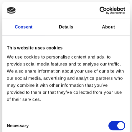
Usterka elementów kontrolnych: Zabrudzony lub
uszkodzony czujnik różnicy ciśnień (DPFE) lub czujnik
temperatury często jest przyczyną błędu, mimo że sam
zawór działa idealnie.
Consent
Details
About
Zatkanie kanałów w kolektorze: Nawet zupełnie nowy
element nie pomoże, jeśli wewnętrzne kanały przejściowe w
samym kolektorze dolotowym są zatkane.
Problemy z pompą próżniową: Niewystarczające
This website uses cookies
podciśnienie w układzie sterowania uniemożliwia otwarcie
mechanizmu pod odpowiednim kątem.
We use cookies to personalise content and ads, to
provide social media features and to analyse our traffic.
Przed podjęciem jakichkolwiek działań zaleca się
We also share information about your use of our site with
przeprowadzenie pełnej
kontroli sprawności zaworu EGR
przy użyciu profesjonalnych narzędzi.
our social media, advertising and analytics partners who
may combine it with other information that you’ve
JAK USUNĄĆ BŁĄD P0401?
provided to them or that they’ve collected from your use
of their services.
Przywrócenie sprawności samochodu może wymagać
różnych procedur serwisowych:
Metoda
Oczekiwany
Consent
Kiedy stosować
usunięcia
rezultat
Necessary
Selection