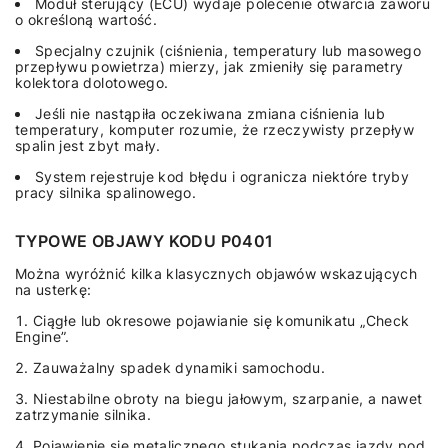
Moduł sterujący (ECU) wydaje polecenie otwarcia zaworu
o określoną wartość.
Specjalny czujnik (ciśnienia, temperatury lub masowego
przepływu powietrza) mierzy, jak zmieniły się parametry
kolektora dolotowego.
Jeśli nie nastąpiła oczekiwana zmiana ciśnienia lub
temperatury, komputer rozumie, że rzeczywisty przepływ
spalin jest zbyt mały.
System rejestruje kod błędu i ogranicza niektóre tryby
pracy silnika spalinowego.
TYPOWE OBJAWY KODU P0401
Można wyróżnić kilka klasycznych objawów wskazujących
na usterkę:
Ciągłe lub okresowe pojawianie się komunikatu „Check
Engine”.
Zauważalny spadek dynamiki samochodu.
Niestabilne obroty na biegu jałowym, szarpanie, a nawet
zatrzymanie silnika.
Pojawienie się metalicznego stukania podczas jazdy pod