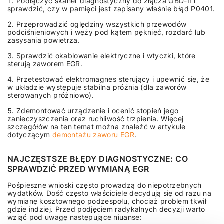
Podłączyć skaner diagnostyczny do złącza OBD-II i
sprawdzić, czy w pamięci jest zapisany właśnie błąd P0401.
Przeprowadzić oględziny wszystkich przewodów
podciśnieniowych i węży pod kątem pęknięć, rozdarć lub
zasysania powietrza.
Sprawdzić okablowanie elektryczne i wtyczki, które
sterują zaworem EGR.
Przetestować elektromagnes sterujący i upewnić się, że
w układzie występuje stabilna próżnia (dla zaworów
sterowanych próżniowo).
Zdemontować urządzenie i ocenić stopień jego
zanieczyszczenia oraz ruchliwość trzpienia. Więcej
szczegółów na ten temat można znaleźć w artykule
dotyczącym
demontażu zaworu EGR
.
NAJCZĘSTSZE BŁĘDY DIAGNOSTYCZNE: CO
SPRAWDZIĆ PRZED WYMIANĄ EGR
Pośpieszne wnioski często prowadzą do niepotrzebnych
wydatków. Dość często właściciele decydują się od razu na
wymianę kosztownego podzespołu, chociaż problem tkwił
gdzie indziej. Przed podjęciem radykalnych decyzji warto
wziąć pod uwagę następujące niuanse: