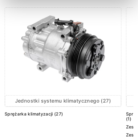
Jednostki systemu klimatycznego (27)
Sprężarka klimatyzacji (27)
Sprzę
(1)
Zesta
Zesta