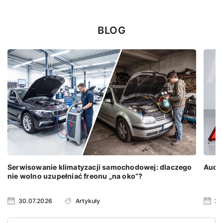
BLOG
Serwisowanie klimatyzacji samochodowej: dlaczego
Audi 
nie wolno uzupełniać freonu „na oko”?
30.07.2026
Artykuły
23