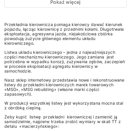
Pokaż więcej
Przekładnia kierownicza pomaga kierowcy dawać kierunek
pojazdu, łącząc kierownicę z przednimi kołami. Długotrwała
ekspłoatacja, agresywna jazda, niejakościowa zbiórka
powodują zużycie głównego elementu układu
kierowniczego.
Listwa układu kierowniczego – jedna z najważniejszych
części mechanizmu kierowniczego. Jego zamiana jest
potrzebna w wypadku korozji, zużywania zębów, zaczepień
w procesie eksploatacji agregatu kierownicy w
samochodzie.
Nasz sklep internetowy przedstawia nowe i rekonstruowane
listwy do przekładni kierowniczych marek towarowych
«MSG», «MSG rebuilding» (własne marki części
zapasowych).
W produkcji wszystkiej listwy jest wykorzystana mocna stal
z obróbką cieplną.
Żeby kupić listwę przekładni kierowniczej i zamienić ją
samodzielnie, najpierw trzeba zrobić wymiary w skali TT z
detalu «macierzyńskiego»: