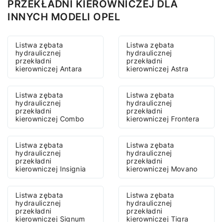
PRZEKŁADNI KIEROWNICZEJ DLA
INNYCH MODELI OPEL
Listwa zębata
Listwa zębata
hydraulicznej
hydraulicznej
przekładni
przekładni
kierowniczej Antara
kierowniczej Astra
Listwa zębata
Listwa zębata
hydraulicznej
hydraulicznej
przekładni
przekładni
kierowniczej Combo
kierowniczej Frontera
Listwa zębata
Listwa zębata
hydraulicznej
hydraulicznej
przekładni
przekładni
kierowniczej Insignia
kierowniczej Movano
Listwa zębata
Listwa zębata
hydraulicznej
hydraulicznej
przekładni
przekładni
kierowniczej Signum
kierowniczej Tigra