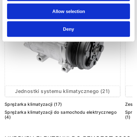
Allow selection
Deny
Jednostki systemu klimatycznego (21)
Sprężarka klimatyzacji (17)
Zesta
Sprężarka klimatyzacji do samochodu elektrycznego
Sprzę
(4)
(1)