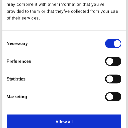
may combine it with other information that you’ve
provided to them or that they’ve collected from your use
of their services.
Consent
Necessary
Selection
Preferences
Agregaty układu kierowniczego (5)
Statistics
Przekładnia kierownicza EPS (5)
Listw
Marketing
KLIMATYZACJA DO
PEUGEOT 2008
Allow all