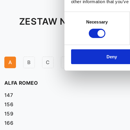
other information that you’ve
Consent
ZESTAW NAPRAWCZY P
Necessary
Selection
Deny
A
B
C
D
F
H
I
ALFA ROMEO
147
156
159
166