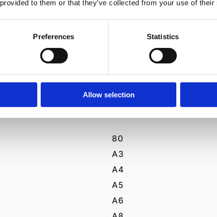
 provided to them or that they’ve collected from your use of their
OMPY WSPOMAGANIA DO PE
Preferences
Statistics
SAMOCHODÓW
Allow selection
J
K
L
M
N
O
P
80
A3
A4
A5
A6
A8