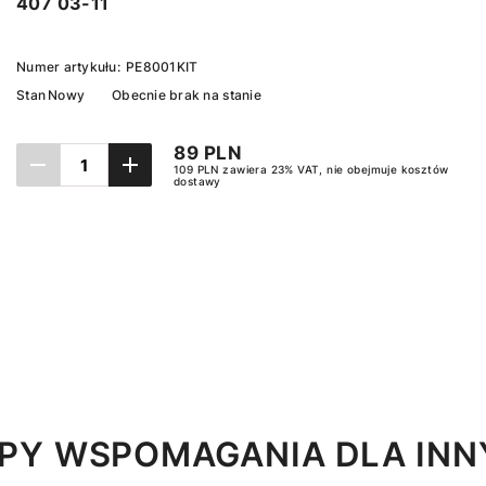
407 03-11
Numer artykułu:
PE8001KIT
Stan
Nowy
Obecnie brak na stanie
89 PLN
109 PLN zawiera 23% VAT, nie obejmuje kosztów
dostawy
Ustaw powiadomienie
PY WSPOMAGANIA DLA INN