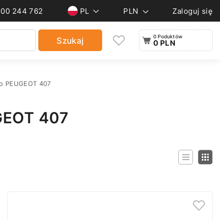
500 244 762
PL
PLN
Zaloguj się
0 Poduktów
Szukaj
0 PLN
do PEUGEOT 407
EOT 407