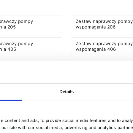
prawczy pompy
Zestaw naprawczy pompy
ia 205
wspomagania 206
prawczy pompy
Zestaw naprawczy pompy
nia 405
wspomagania 406
prawczy pompy
Zestaw naprawczy pompy
ia 806
wspomagania Bipper
prawczy pompy
Details
ia Partner
e content and ads, to provide social media features and to analy
 our site with our social media, advertising and analytics partn