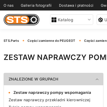
O nas
Galleria fotografii
Dostawa i płatności
Gwa
Katalog
U
STS.Parts
Części zamienne do PEUGEOT
Części zamie
ZESTAW NAPRAWCZY POM
ZNALEZIONE W GRUPACH
Zestaw naprawczy pompy wspomagania
Zestaw naprawczy przekladni kierowniczej