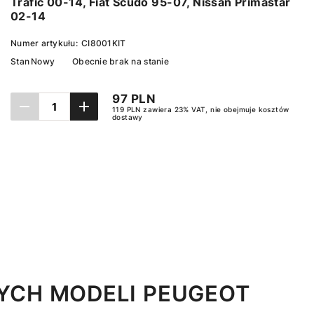
Trafic 00-14, Fiat Scudo 95-07, Nissan Primastar
02-14
Numer artykułu:
CI8001KIT
Stan
Nowy
Obecnie brak na stanie
97 PLN
119 PLN zawiera 23% VAT, nie obejmuje kosztów
dostawy
Ustaw powiadomienie
YCH MODELI PEUGEOT