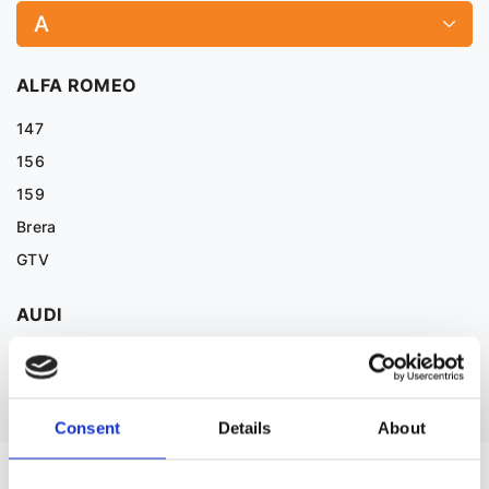
A
ALFA ROMEO
147
156
159
Brera
GTV
AUDI
Pokaż więcej
Consent
Details
About
CZĘŚCI ZAMIENNE DO PEUGEOT