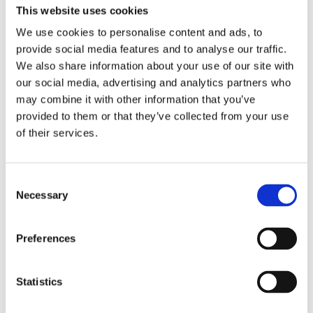
This website uses cookies
PARTNER
We use cookies to personalise content and ads, to
provide social media features and to analyse our traffic.
We also share information about your use of our site with
our social media, advertising and analytics partners who
may combine it with other information that you’ve
provided to them or that they’ve collected from your use
of their services.
Układ kierowniczy
Klimatyzacja (77)
(182)
Consent
Necessary
Selection
UKŁAD KIEROWNICZY DO
PEUGEOT
Preferences
PARTNER
Statistics