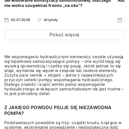
Serwisowanie klimatyzacji samochodowej: dlaczego
Audi 
nie wolno uzupełniać freonu „na oko”?
30.07.2026
Artykuły
23
Pokaż więcej
We wspomaganiu hydraulicznym kierownicy zwykle używają
się łopatkowe samozasysające pompy – one wyróżniają się
wysoką sprawnością i rzadko się psują. Jeżeli jednak to się
staje, wymienia się węzeł w zespole lub osobne elementy.
Zużyta para (wirnik + stojan) – jedna z najważniejszych
przyczyn usterki pompy wspomagania hydraulicznego.
Dlatego znaleźć i kupić wirniki pomp wspomagania
hydraulicznego w sklepach samochodowym nie jest trudne –
to jest potrzebny detal.
Z JAKIEGO POWODU PSUJE SIĘ NIEZAWODNA
POMPA?
Podstawowych powodów są trzy: cząstki brudu, krążące w
systemie, ekstremalne prowadzenie i niedostateczna ilość