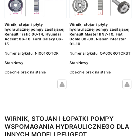
Wirnik, stojan i płyty
Wirnik, stojan i płyty
hydraulicznej pompy zasilającej
hydraulicznej pompy zasilającej
Renault Trafic 00-14, Hyundai
Renault Master II 97-10, Fiat
Accent 06-10, Ford Galaxy 06-
Doblo 00-09, Nissan Interstar
15
01-10
Numer artykułu:
NI001ROTOR
Numer artykułu:
OP006ROTORST
Stan
Nowy
Stan
Nowy
Obecnie brak na stanie
Obecnie brak na stanie
WIRNIK, STOJAN I ŁOPATKI POMPY
WSPOMAGANIA HYDRAULICZNEGO DLA
INNYCH MODELI PEUGEOT