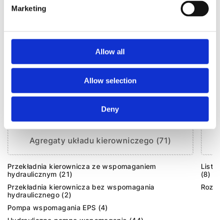
Marketing
Allow all
Allow selection
Deny
Agregaty układu kierowniczego (71)
Przekładnia kierownicza ze wspomaganiem
Listw
hydraulicznym (21)
(8)
Przekładnia kierownicza bez wspomagania
Rozdz
hydraulicznego (2)
Pompa wspomagania EPS (4)