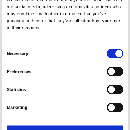
our social media, advertising and analytics partners who
may combine it with other information that you’ve
Układ kierowniczy
Klimatyzacja (14)
provided to them or that they’ve collected from your use
(84)
of their services.
UKŁAD KIEROWNICZY DO
VW LT
Consent
Necessary
Selection
Preferences
Statistics
Marketing