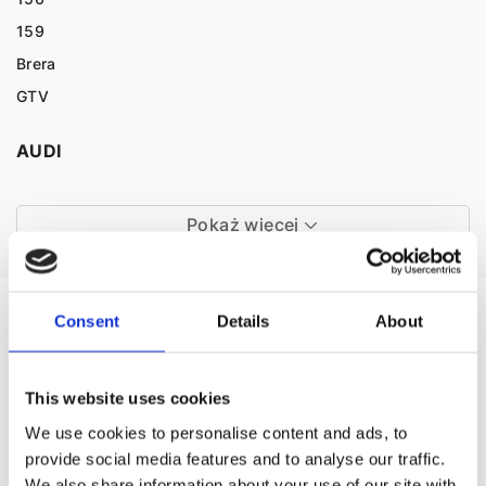
159
Brera
GTV
AUDI
Pokaż więcej
CZĘŚCI ZAMIENNE DO VW LT
Consent
Details
About
This website uses cookies
We use cookies to personalise content and ads, to
provide social media features and to analyse our traffic.
We also share information about your use of our site with