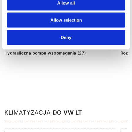
Allow all
Allow selection
Agregaty układu kierowniczego (34)
Deny
Przekładnia kierownicza ze wspomaganiem
Listw
hydraulicznym (7)
(6)
Hydrauliczna pompa wspomagania (27)
Rozdz
KLIMATYZACJA DO
VW LT