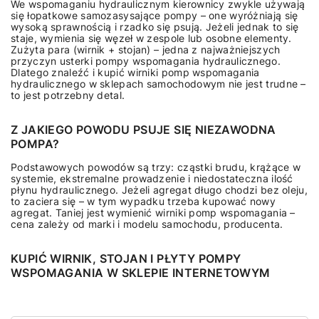
We wspomaganiu hydraulicznym kierownicy zwykle używają
się łopatkowe samozasysające pompy – one wyróżniają się
wysoką sprawnością i rzadko się psują. Jeżeli jednak to się
staje, wymienia się węzeł w zespole lub osobne elementy.
Zużyta para (wirnik + stojan) – jedna z najważniejszych
przyczyn usterki pompy wspomagania hydraulicznego.
Dlatego znaleźć i kupić wirniki pomp wspomagania
hydraulicznego w sklepach samochodowym nie jest trudne –
to jest potrzebny detal.
Z JAKIEGO POWODU PSUJE SIĘ NIEZAWODNA
POMPA?
Podstawowych powodów są trzy: cząstki brudu, krążące w
systemie, ekstremalne prowadzenie i niedostateczna ilość
płynu hydraulicznego. Jeżeli agregat długo chodzi bez oleju,
to zaciera się – w tym wypadku trzeba kupować nowy
agregat. Taniej jest wymienić wirniki pomp wspomagania –
cena zależy od marki i modelu samochodu, producenta.
KUPIĆ WIRNIK, STOJAN I PŁYTY POMPY
WSPOMAGANIA W SKLEPIE INTERNETOWYM