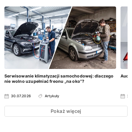
Serwisowanie klimatyzacji samochodowej: dlaczego
Audi 
nie wolno uzupełniać freonu „na oko”?
30.07.2026
Artykuły
23
Pokaż więcej