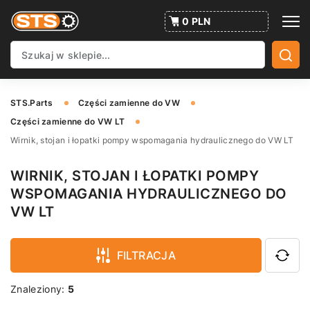
0 PLN
STS.Parts
Części zamienne do VW
Części zamienne do VW LT
Wirnik, stojan i łopatki pompy wspomagania hydraulicznego do VW LT
WIRNIK, STOJAN I ŁOPATKI POMPY
WSPOMAGANIA HYDRAULICZNEGO DO
VW LT
FILTRACJA
Znaleziony:
5