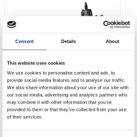
Consent
Details
About
This website uses cookies
We use cookies to personalise content and ads, to
provide social media features and to analyse our traffic.
Agregaty układu kierowniczego (35)
L
We also share information about your use of our site with
our social media, advertising and analytics partners who
may combine it with other information that you’ve
Przekładnia kierownicza EPS (7)
Listw
(9)
provided to them or that they’ve collected from your use
Przekładnia kierownicza ze wspomaganiem
hydraulicznym (13)
Listw
of their services.
(2)
Pompa wspomagania EPS (1)
Złącz
Hydrauliczna pompa wspomagania (14)