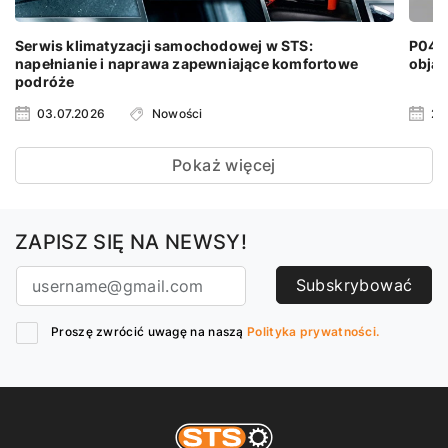
Serwis klimatyzacji samochodowej w STS:
P0401
napełnianie i naprawa zapewniające komfortowe
objaw
podróże
03.07.2026
Nowości
24
Pokaż więcej
ZAPISZ SIĘ NA NEWSY!
Subskrybować
Proszę zwrócić uwagę na naszą
Polityka prywatności.