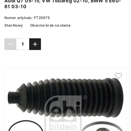
Audi Q7 05-15, VW Touareg 02-10, BMW 5 E60-
61 03-10
Numer artykułu:
FT20075
Stan
Nowy
Obecnie brak na stanie
Ustaw powiadomienie