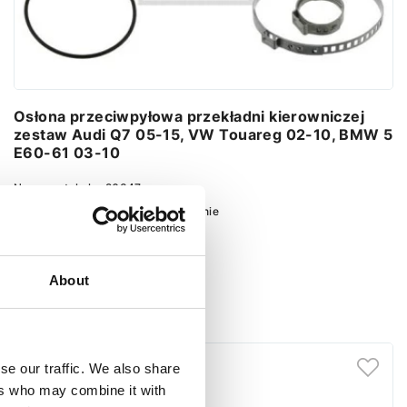
Osłona przeciwpyłowa przekładni kierowniczej
zestaw Audi Q7 05-15, VW Touareg 02-10, BMW 5
E60-61 03-10
Numer artykułu:
26347
Stan
Nowy
Obecnie brak na stanie
About
Ustaw powiadomienie
se our traffic. We also share
ers who may combine it with