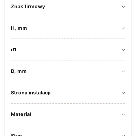
Znak firmowy
H, mm
d1
D, mm
Strona instalacji
Materiał
Stan