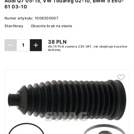
Audi Q7 05-15, VW Touareg 02-10, BMW 5 E60-
61 03-10
Numer artykułu:
1006200007
Stan
Nowy
Obecnie brak na stanie
38 PLN
46,74 PLN zawiera 23% VAT, nie obejmuje kosztów
dostawy
Ustaw powiadomienie