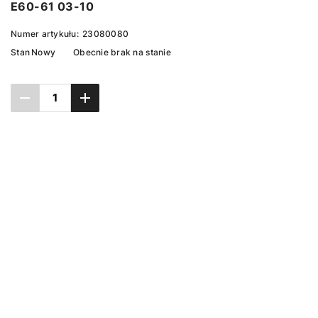
E60-61 03-10
Numer artykułu:
23080080
Stan
Nowy
Obecnie brak na stanie
Ustaw powiadomienie