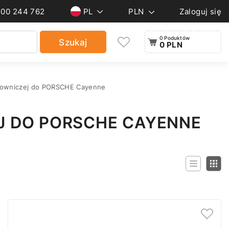
500 244 762
PL
PLN
Zaloguj się
0 Poduktów
Szukaj
0 PLN
erowniczej do PORSCHE Cayenne
J DO PORSCHE CAYENNE