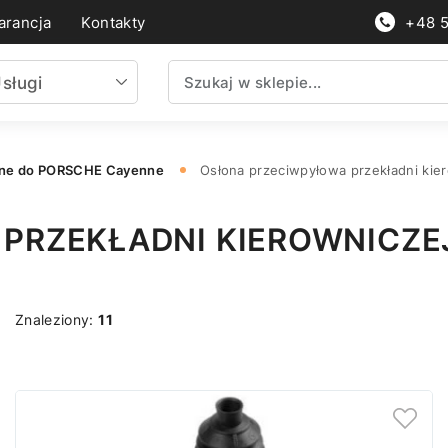
rancja
Kontakty
+48 
sługi
nne do PORSCHE Cayenne
Osłona przeciwpyłowa przekładni ki
PRZEKŁADNI KIEROWNICZE
Znaleziony:
11