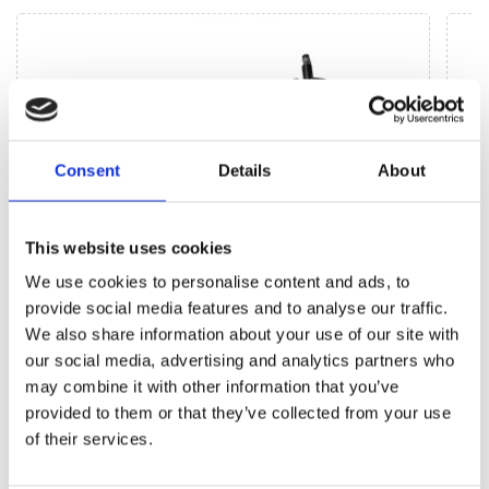
Consent
Details
About
This website uses cookies
We use cookies to personalise content and ads, to
provide social media features and to analyse our traffic.
We also share information about your use of our site with
Agregaty układu kierowniczego (35)
L
our social media, advertising and analytics partners who
may combine it with other information that you’ve
provided to them or that they’ve collected from your use
Przekładnia kierownicza EPS (7)
Listw
(9)
of their services.
Przekładnia kierownicza ze wspomaganiem
hydraulicznym (13)
Listw
(2)
Pompa wspomagania EPS (1)