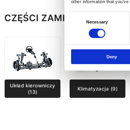
other information that you’ve
CZĘŚCI ZAMIENNE DO PO
Consent
Necessary
Selection
Deny
Układ kierowniczy
Klimatyzacja (9)
(13)