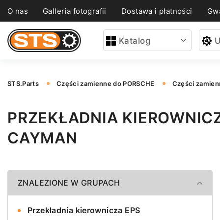
O nas
Galleria fotografii
Dostawa i płatności
Gwa
Katalog
U
STS.Parts
Części zamienne do PORSCHE
Części zamie
PRZEKŁADNIA KIEROWNIC
CAYMAN
ZNALEZIONE W GRUPACH
Przekładnia kierownicza EPS