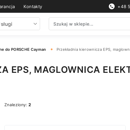
rancja
Kontakty
+48 
sługi
nne do PORSCHE Cayman
Przekładnia kierownicza EPS, maglow
ZA EPS, MAGLOWNICA ELEK
Znaleziony:
2