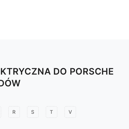
EKTRYCZNA DO PORSCHE
ODÓW
R
S
T
V