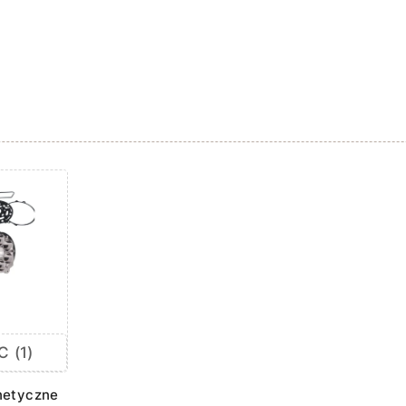
 (1)
netyczne