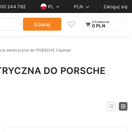
500 244 762
PL
PLN
Zaloguj się
0 Poduktów
Szukaj
0 PLN
nica elektryczna do PORSCHE Cayman
TRYCZNA DO PORSCHE