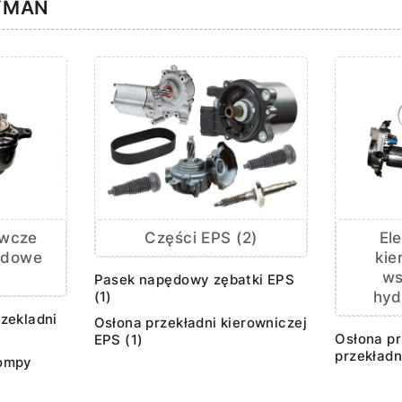
YMAN
awcze
El
Części EPS (2)
odowe
kie
w
Pasek napędowy zębatki EPS
hyd
(1)
zekladni
Osłona przekładni kierowniczej
Osłona p
EPS (1)
przekładn
ompy