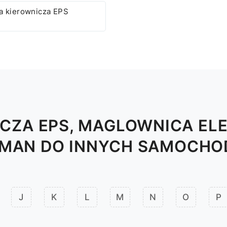
a kierownicza EPS
ICZA EPS, MAGLOWNICA EL
MAN DO INNYCH SAMOCH
J
K
L
M
N
O
P