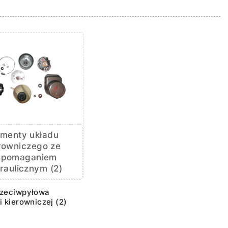
ementy układu
rowniczego ze
spomaganiem
raulicznym (2)
rzeciwpyłowa
i kierowniczej (2)