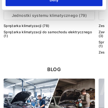
Deny
Jednostki systemu klimatycznego (79)
Sprężarka klimatyzacji (78)
Zesta
Sprężarka klimatyzacji do samochodu elektrycznego
Zawór
(1)
(3)
Sprzę
(1)
Zesta
BLOG