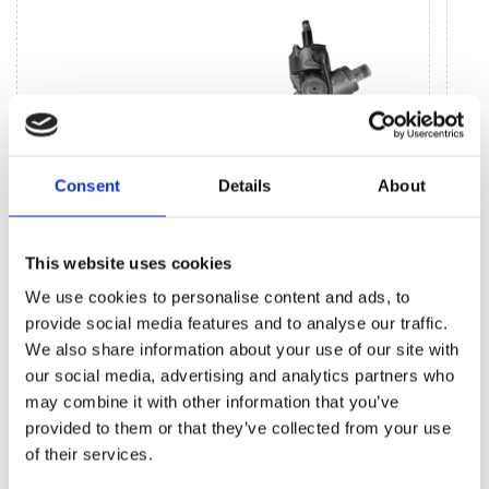
Consent
Details
About
This website uses cookies
We use cookies to personalise content and ads, to
Agregaty układu kierowniczego (82)
L
provide social media features and to analyse our traffic.
We also share information about your use of our site with
our social media, advertising and analytics partners who
Przekładnia kierownicza ze wspomaganiem
Listw
hydraulicznym (18)
(10)
may combine it with other information that you’ve
Przekładnia kierownicza bez wspomagania
Listw
provided to them or that they’ve collected from your use
hydraulicznego (29)
(1)
of their services.
Pompa wspomagania EPS (3)