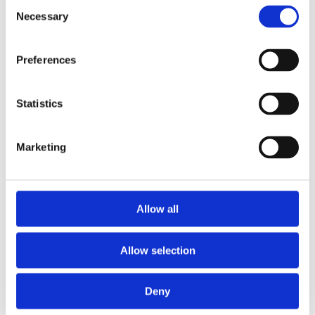
Consent
Necessary
Selection
Preferences
Statistics
Marketing
Agregaty układu kierowniczego (82)
L
Przekładnia kierownicza ze wspomaganiem
Listw
hydraulicznym (18)
(10)
Allow all
Przekładnia kierownicza bez wspomagania
Listw
hydraulicznego (29)
(1)
Allow selection
Pompa wspomagania EPS (3)
Hydrauliczna pompa wspomagania (29)
Deny
Kolumna kierownicy z EPS (3)