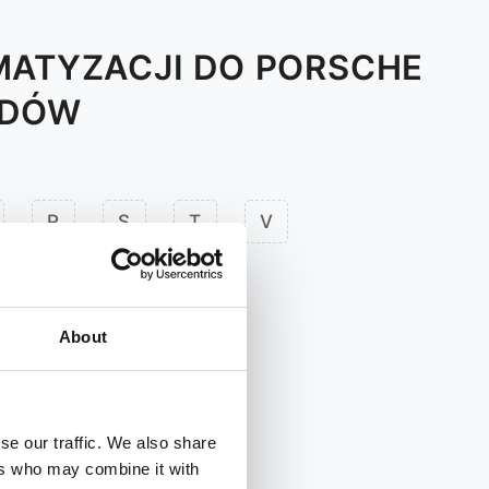
MATYZACJI DO PORSCHE
ODÓW
R
S
T
V
About
se our traffic. We also share
ers who may combine it with