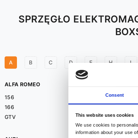
SPRZĘGŁO ELEKTROMAG
BOX
A
B
C
D
F
H
I
ALFA ROMEO
Consent
156
166
This website uses cookies
GTV
We use cookies to personalis
information about your use of