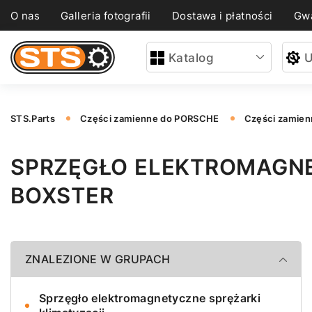
O nas
Galleria fotografii
Dostawa i płatności
Gwa
Katalog
U
STS.Parts
Części zamienne do PORSCHE
Części zamien
SPRZĘGŁO ELEKTROMAGNE
BOXSTER
ZNALEZIONE W GRUPACH
Sprzęgło elektromagnetyczne sprężarki