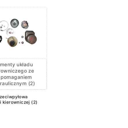
ementy układu
rowniczego ze
spomaganiem
raulicznym (2)
rzeciwpyłowa
i kierowniczej (2)