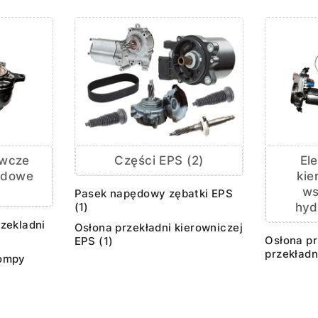
awcze
El
Części EPS (2)
odowe
kie
w
Pasek napędowy zębatki EPS
hyd
(1)
zekladni
Osłona przekładni kierowniczej
Osłona p
EPS (1)
przekładn
ompy