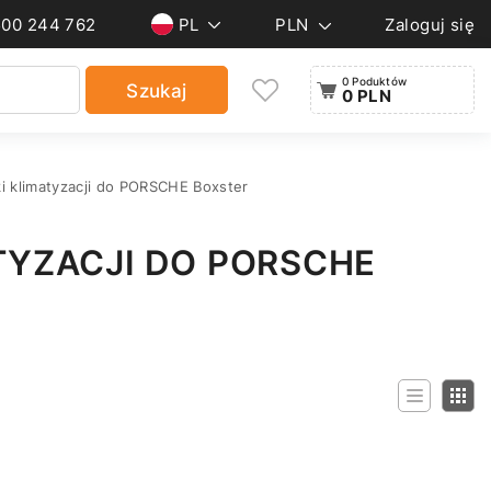
500 244 762
PL
PLN
Zaloguj się
0 Poduktów
Szukaj
0 PLN
i klimatyzacji do PORSCHE Boxster
TYZACJI DO PORSCHE