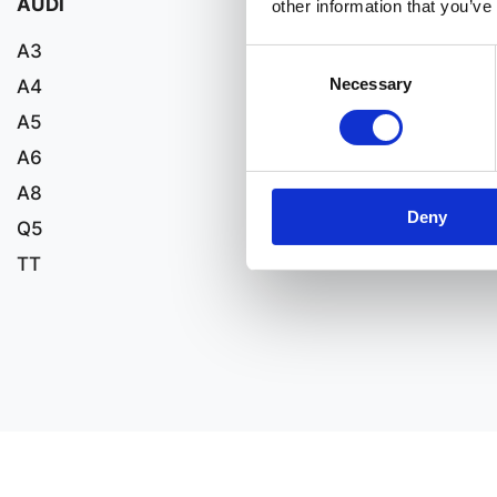
AUDI
other information that you’ve
A3
Consent
Necessary
A4
Selection
A5
A6
A8
Deny
Q5
TT