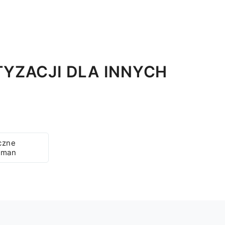
YZACJI DLA INNYCH
czne
ayman