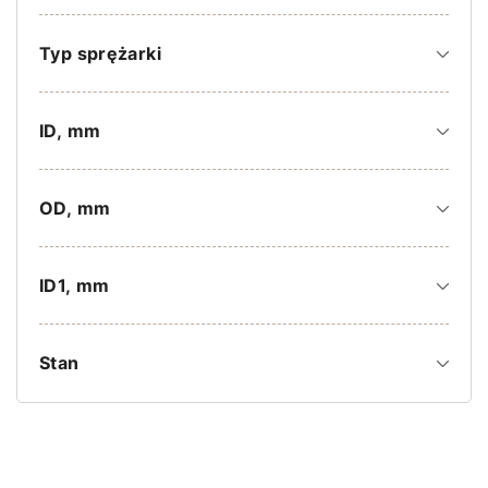
Typ sprężarki
ID, mm
OD, mm
ID1, mm
Stan