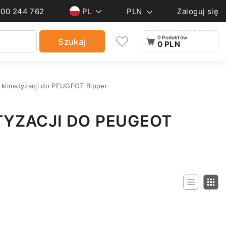
500 244 762
PL
PLN
Zaloguj się
0 Poduktów
Szukaj
0 PLN
 klimatyzacji do PEUGEOT Bipper
TYZACJI DO PEUGEOT