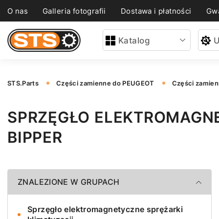
O nas
Galleria fotografii
Dostawa i płatności
Gwa
Katalog
U
STS.Parts
Części zamienne do PEUGEOT
Części zamie
SPRZĘGŁO ELEKTROMAGNE
BIPPER
ZNALEZIONE W GRUPACH
Sprzęgło elektromagnetyczne sprężarki