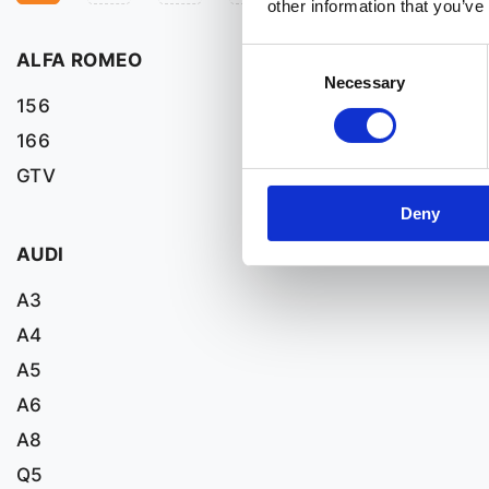
other information that you’ve
Consent
ALFA ROMEO
Necessary
Selection
156
166
GTV
Deny
AUDI
A3
A4
A5
A6
A8
Q5