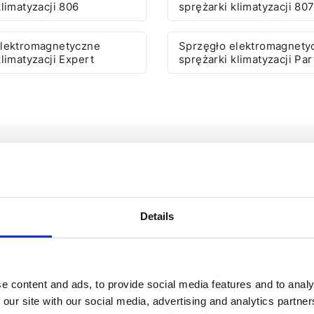
klimatyzacji 806
sprężarki klimatyzacji 80
elektromagnetyczne
Sprzęgło elektromagnety
klimatyzacji Expert
sprężarki klimatyzacji Par
NETYCZNE SPRĘŻARKI KLI
Details
PPER DO INNYCH SAMOCHO
e content and ads, to provide social media features and to analy
 our site with our social media, advertising and analytics partn
J
K
L
M
N
O
P