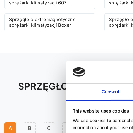
sprężarki klimatyzacji 607
sprężarki 
Sprzęgło elektromagnetyczne
Sprzęgło 
sprężarki klimatyzacji Boxer
sprężarki 
SPRZĘGŁO ELEKTROMAG
Consent
BI
This website uses cookies
We use cookies to personalis
information about your use of
A
B
C
D
F
H
I