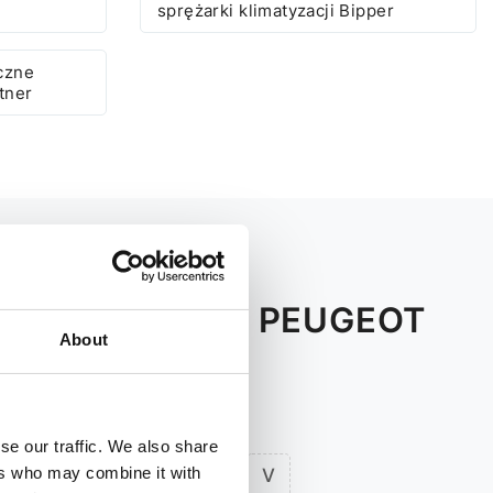
7
sprężarki klimatyzacji Bipper
czne
tner
MATYZACJI DO PEUGEOT
About
DÓW
se our traffic. We also share
ers who may combine it with
R
S
T
V