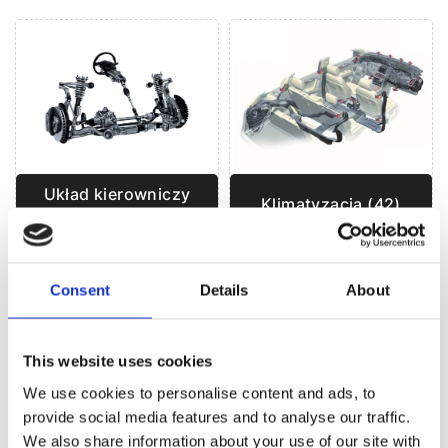
Układ kierowniczy
Klimatyzacja (42)
(66)
Consent
Details
About
UKŁAD KIEROWNICZY DO
RENAULT
LOGAN
This website uses cookies
We use cookies to personalise content and ads, to
provide social media features and to analyse our traffic.
We also share information about your use of our site with