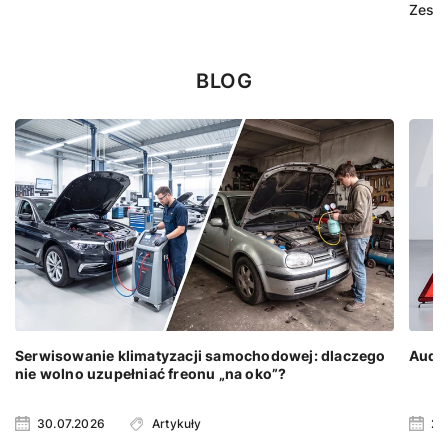
Zesta
BLOG
Serwisowanie klimatyzacji samochodowej: dlaczego
Audi 
nie wolno uzupełniać freonu „na oko”?
30.07.2026
Artykuły
23