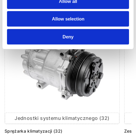
Allow all
KLIMATYZACJA DO
RENAULT LOGAN
Allow selection
Deny
Jednostki systemu klimatycznego (32)
Sprężarka klimatyzacji (32)
Zesta