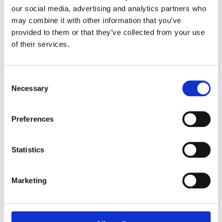
our social media, advertising and analytics partners who
may combine it with other information that you’ve
provided to them or that they’ve collected from your use
of their services.
Consent
Necessary
Selection
Preferences
Agregaty układu kierowniczego (21)
Przekładnia kierownicza ze wspomaganiem
Listw
Statistics
hydraulicznym (9)
(5)
Przekładnia kierownicza bez wspomagania
Rozdz
hydraulicznego (6)
Marketing
Pompa wspomagania EPS (1)
Hydrauliczna pompa wspomagania (5)