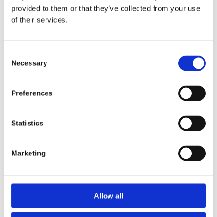
provided to them or that they’ve collected from your use
of their services.
Consent
Necessary
Selection
Агрегати рульового управління (18)
Preferences
Рульова рейка з ГПК (14)
Шток 
Рульова рейка без ГПК (2)
Насос ЕГПК (2)
Statistics
Marketing
КЛІМАТИЗАЦІЯ ДЛЯ
AUDI A2
Allow all