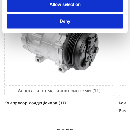
Allow selection
Deny
Агрегати кліматичної системи (11)
Компресор кондиціонера (11)
Комп
Ремк