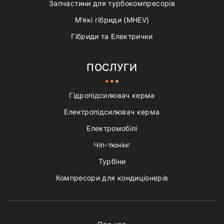
Запчастини для турбокомпресорів
М'які гібриди (MHEV)
Гібриди та Електрички
ПОСЛУГИ
Гідропідсилювач керма
Електропідсилювач керма
Електромобілі
Чіп-тюнінг
Турбіни
Компресори для кондиціонерів