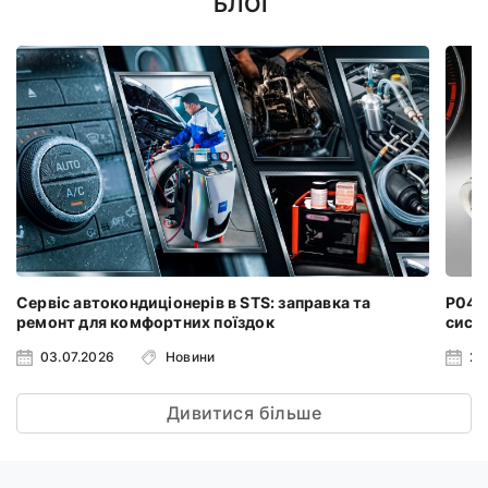
БЛОГ
Сервіс автокондиціонерів в STS: заправка та
P0401
ремонт для комфортних поїздок
систе
03.07.2026
Новини
24
Дивитися більше