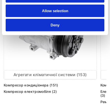
Allow selection
Deny
Агрегати кліматичної системи (153)
Компресор кондиціонера (151)
Комп
Компресор електромобіля (2)
Елек
(3)
Ремк