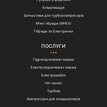
Кліматизація
Запчастини для турбокомпресорів
М'які гібриди (MHEV)
Гібриди та Електрички
ПОСЛУГИ
Гідропідсилювач керма
Електропідсилювач керма
Електромобілі
Чіп-тюнінг
Турбіни
Компресори для кондиціонерів