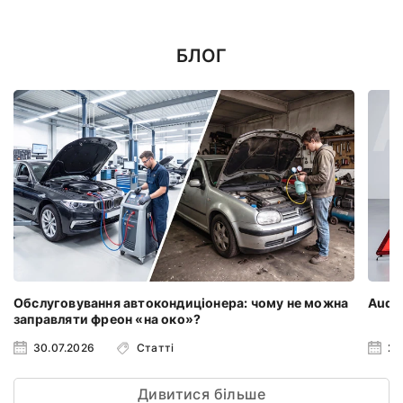
БЛОГ
Обслуговування автокондиціонера: чому не можна
Audi 
заправляти фреон «на око»?
30.07.2026
Статті
23
Дивитися більше