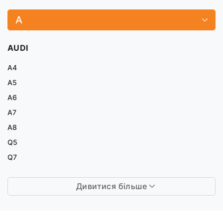
A
AUDI
A4
A5
A6
A7
A8
Q5
Q7
Дивитися більше