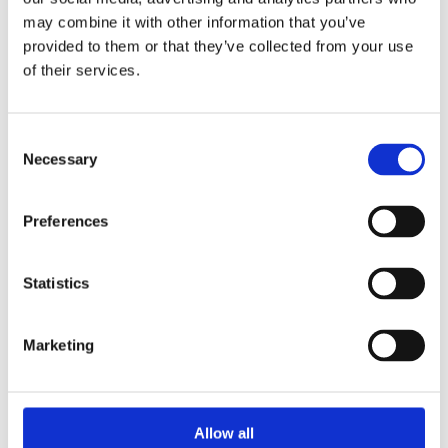
Агрегати рульового управління (73)
may combine it with other information that you’ve
provided to them or that they’ve collected from your use
Рульова рейка з ЕПК (14)
Шток 
of their services.
Рульова рейка з ГПК (32)
Шток 
Насос ГПК (27)
Шток
Consent
Порш
Necessary
Selection
Preferences
Statistics
Marketing
КЛІМАТИЗАЦІЯ ДЛЯ
AUDI A6
Allow all