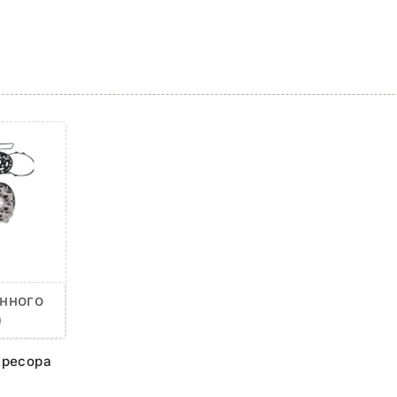
нного
)
пресора