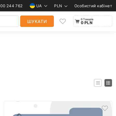
500 244 762
UA
PLN
Особистий кабінет
0 Товарів
ШУКАТИ
0 PLN