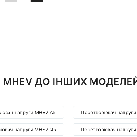
Повідомити про наявність
 MHEV ДО ІНШИХ МОДЕЛЕЙ
рювач напруги MHEV A5
Перетворювач напруги
рювач напруги MHEV Q5
Перетворювач напруги