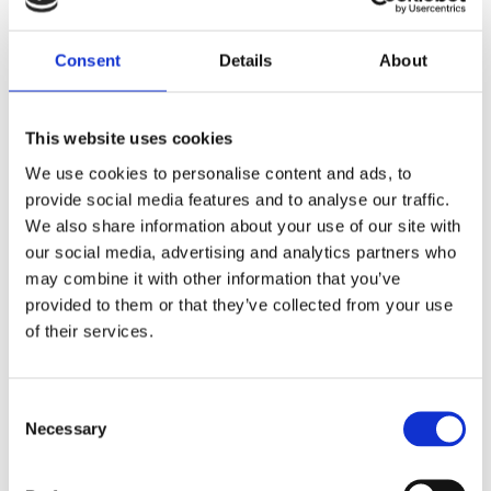
РУЛЬОВЕ УПРАВЛІННЯ ДЛЯ
AUDI Q4
Consent
Details
About
This website uses cookies
We use cookies to personalise content and ads, to
provide social media features and to analyse our traffic.
We also share information about your use of our site with
our social media, advertising and analytics partners who
may combine it with other information that you’ve
provided to them or that they’ve collected from your use
of their services.
Агрегати рульового управління (10)
Consent
Necessary
Selection
Рульова рейка з ЕПК (10)
Моду