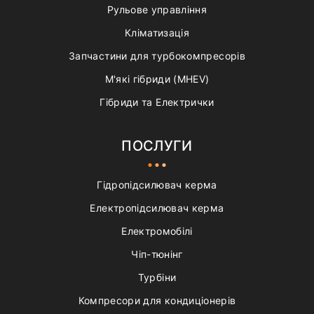
Рульове управління
Кліматизація
Запчастини для турбокомпресорів
М'які гібриди (MHEV)
Гібриди та Електрички
ПОСЛУГИ
Гідропідсилювач керма
Електропідсилювач керма
Електромобілі
Чіп-тюнінг
Турбіни
Компресори для кондиціонерів