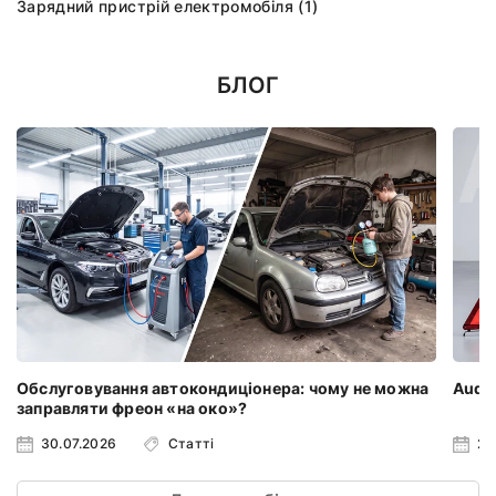
Зарядний пристрій електромобіля (1)
БЛОГ
Обслуговування автокондиціонера: чому не можна
Audi 
заправляти фреон «на око»?
30.07.2026
Статті
23