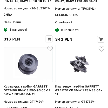
F15 13-18, BMW 5 F10-18 10-17
05-12, BMW 1 E81-88 04-11
Номер артикула:
K16-SL23017-
Номер артикула:
TF035HL-
CHRA
SL14845-CHRA
Стан
Новий
Стан
Новий
В наявності
В наявності
316 PLN
343 PLN
Картридж турбіни GARRETT
Картридж турбіни GARRETT
GT1749V BMW 3 E90-93 05-12,
GTB1752VK BMW 1 E81-88 04-
BMW 1 E81-88 04-11
11
Номер артикула:
GT1749V-
Номер артикула:
GT1752V-
SL161406-CHRA
SL151197-CHRA