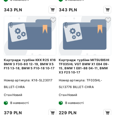
343 PLN
343 PLN
Картридж турбіни KKK R2S K16
Картридж турбіни MITSUBISHI
BMW 3 F30-80 12-19, BMW X5
TF035HL VGT BMW X1 E84 09-
F15 13-18, BMW 5 F10-18 10-17
15, BMW 1 E81-88 04-11, BMW
X3 F25 10-17
Номер артикула:
K16-SL23017
Номер артикула:
TF035HL-
BILLET-CHRA
SL13776 BILLET-CHRA
Стан
Новий
Стан
Новий
В наявності
В наявності
379 PLN
229 PLN