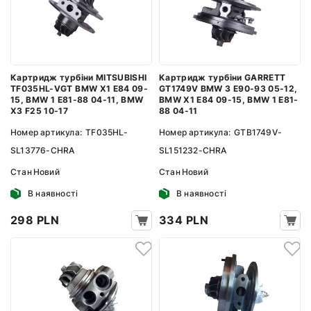
Картридж турбіни MITSUBISHI
Картридж турбіни GARRETT
TF035HL-VGT BMW X1 E84 09-
GT1749V BMW 3 E90-93 05-12,
15, BMW 1 E81-88 04-11, BMW
BMW X1 E84 09-15, BMW 1 E81-
X3 F25 10-17
88 04-11
Номер артикула:
TF035HL-
Номер артикула:
GTB1749V-
SL13776-CHRA
SL151232-CHRA
Стан
Новий
Стан
Новий
В наявності
В наявності
298 PLN
334 PLN