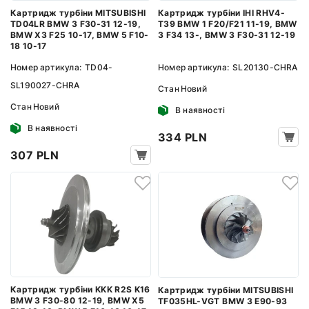
Картридж турбіни MITSUBISHI
Картридж турбіни IHI RHV4-
TD04LR BMW 3 F30-31 12-19,
T39 BMW 1 F20/F21 11-19, BMW
BMW X3 F25 10-17, BMW 5 F10-
3 F34 13-, BMW 3 F30-31 12-19
18 10-17
Номер артикула:
TD04-
Номер артикула:
SL20130-CHRA
SL190027-CHRA
Стан
Новий
Стан
Новий
В наявності
В наявності
334 PLN
307 PLN
Картридж турбіни KKK R2S K16
Картридж турбіни MITSUBISHI
BMW 3 F30-80 12-19, BMW X5
TF035HL-VGT BMW 3 E90-93