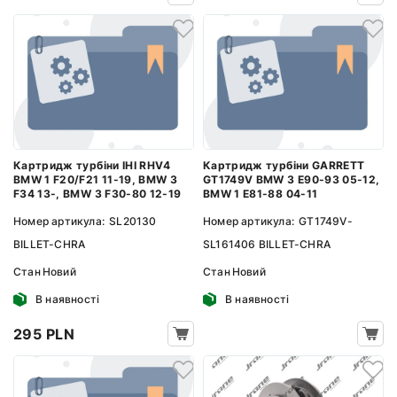
Картридж турбіни IHI RHV4
Картридж турбіни GARRETT
BMW 1 F20/F21 11-19, BMW 3
GT1749V BMW 3 E90-93 05-12,
F34 13-, BMW 3 F30-80 12-19
BMW 1 E81-88 04-11
Номер артикула:
SL20130
Номер артикула:
GT1749V-
BILLET-CHRA
SL161406 BILLET-CHRA
Стан
Новий
Стан
Новий
В наявності
В наявності
295 PLN