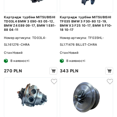
Картридж турбіни MITSUBISHI
Картридж турбіни MITSUBISHI
TD03L4 BMW 3 E90-93 05-12,
TF035 BMW 3 F30-80 12-19,
BMW Z4 E89 09-17, BMW 1 E81-
BMW X3 F25 10-17, BMW 5 F10-
88 04-11
18 10-17
Номер артикула:
TD03L4-
Номер артикула:
TF035HL-
SL161276-CHRA
SL171476 BILLET-CHRA
Стан
Новий
Стан
Новий
В наявності
В наявності
270 PLN
343 PLN