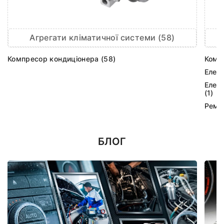
Агрегати кліматичної системи (58)
Компресор кондиціонера (58)
Комп
Елек
Елек
(1)
Ремк
БЛОГ