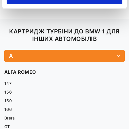
Картридж турбіни X6
Картридж турбіни Z4
КАРТРИДЖ ТУРБІНИ ДО BMW 1 ДЛЯ
ІНШИХ АВТОМОБІЛІВ
A
ALFA ROMEO
147
156
159
166
Brera
GT