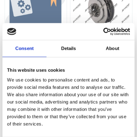
Картридж турбіни MITSUBISHI
Картридж турбіни KKK BV35
TF035HL-VGT BMW 3 E90-93
BMW 3 F30-80 12-19, BMW X5
05-12, BMW 1 E81-88 04-11
F15 13-18, BMW 5 F10-18 10-17
Consent
Details
About
Номер артикула:
1000-050-101
Номер артикула:
BV35-
SL161397 BILLET-CHRA
Стан
Новий
This website uses cookies
Стан
Новий
Немає в наявності
We use cookies to personalise content and ads, to
В наявності
provide social media features and to analyse our traffic.
541 PLN
We also share information about your use of our site with
our social media, advertising and analytics partners who
may combine it with other information that you’ve
provided to them or that they’ve collected from your use
1
2
3
4
5
of their services.