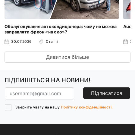
Обслуговування автокондиціонера: чому не можна
Audi 
заправляти фреон «на око»?
30.07.2026
Статті
23
Дивитися більше
ПІДПИШІТЬСЯ НА НОВИНИ!
Підписатися
Зверніть увагу на нашу
Політику конфіденційності.