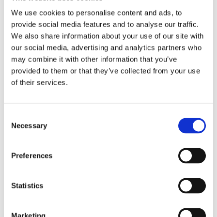
Агрегати рульового управління (4)
We use cookies to personalise content and ads, to
provide social media features and to analyse our traffic.
Рульова рейка з ЕПК (4)
Шток 
We also share information about your use of our site with
our social media, advertising and analytics partners who
may combine it with other information that you’ve
provided to them or that they’ve collected from your use
КЛІМАТИЗАЦІЯ ДЛЯ
BMW I3
of their services.
Consent
Necessary
Selection
Preferences
Statistics
Marketing