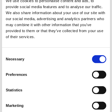
We use cookies to personalise content and ads, to
provide social media features and to analyse our traffic.
Масло трансмісійне 3
Масло трансмісійне 4
We also share information about your use of our site with
our social media, advertising and analytics partners who
Масло трансмісійне 5
Масло трансмісійне 6
may combine it with other information that you’ve
provided to them or that they’ve collected from your use
Масло трансмісійне 7
Масло трансмісійне 8
of their services.
Масло трансмісійне
Масло трансмісійне i8
X1
Consent
Necessary
Selection
Масло трансмісійне
Масло трансмісійне
X2
X3
Preferences
Масло трансмісійне
Масло трансмісійне
X4
X5
Statistics
Масло трансмісійне
Масло трансмісійне
X6
X7
Marketing