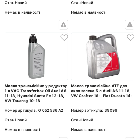
Стан
Новий
Стан
Новий
Немає в наявності
Немає в наявності
Масло трансмісійне у редуктор
Масло трансмісійне ATF для
1 л VAG Transferbox Oil Audi A6
акпп зелена 5 л Audi A6 11-18,
11-18, Hyundai Santa Fe 12-18,
VW Crafter 16-, Fiat Ducato 14-
VW Touareg 10-18
Номер артикула:
G 052 536 A2
Номер артикула:
39096
Стан
Новий
Стан
Новий
Немає в наявності
Немає в наявності