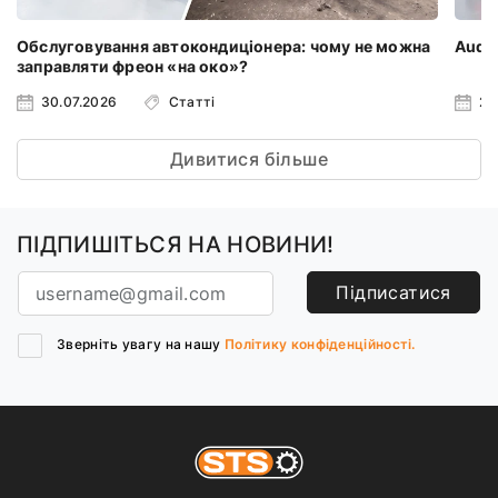
Обслуговування автокондиціонера: чому не можна
Audi 
заправляти фреон «на око»?
30.07.2026
Статті
23
Дивитися більше
ПІДПИШІТЬСЯ НА НОВИНИ!
Підписатися
Зверніть увагу на нашу
Політику конфіденційності.