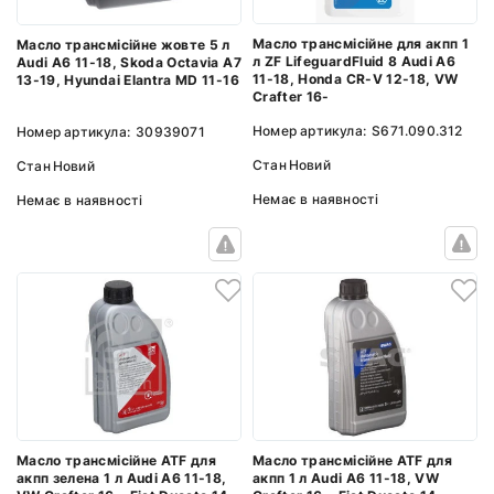
Масло трансмісійне для акпп 1
Масло трансмісійне жовте 5 л
л ZF LifeguardFluid 8 Audi A6
Audi A6 11-18, Skoda Octavia A7
11-18, Honda CR-V 12-18, VW
13-19, Hyundai Elantra MD 11-16
Crafter 16-
Номер артикула:
S671.090.312
Номер артикула:
30939071
Стан
Новий
Стан
Новий
Немає в наявності
Немає в наявності
Масло трансмісійне ATF для
Масло трансмісійне ATF для
акпп зелена 1 л Audi A6 11-18,
акпп 1 л Audi A6 11-18, VW