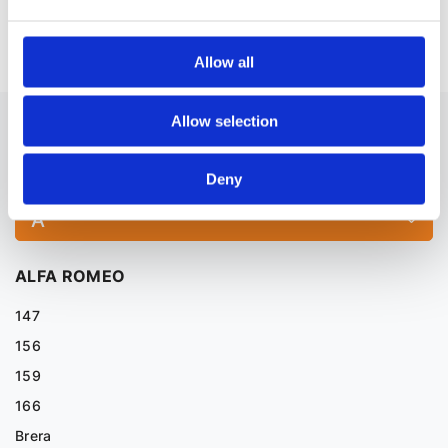
Масло трансмісійне
Z4
Allow all
Allow selection
МАСЛО ТРАНСМІСІЙНЕ ДО BMW X4
ДЛЯ ІНШИХ АВТОМОБІЛІВ
Deny
A
ALFA ROMEO
147
156
159
166
Brera