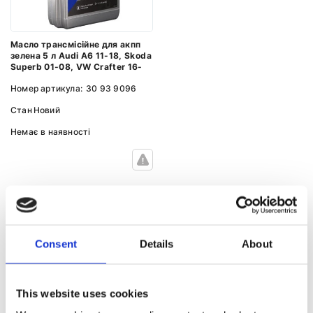
Масло трансмісійне для акпп
зелена 5 л Audi A6 11-18, Skoda
Superb 01-08, VW Crafter 16-
Номер артикула:
30 93 9096
Стан
Новий
Немає в наявності
МАСЛО ТРАНСМІСІЙНЕ ДО ІНШИХ
Consent
Details
About
МОДЕЛЕЙ BMW
This website uses cookies
Масло трансмісійне 1
Масло трансмісійне 2