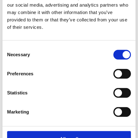
our social media, advertising and analytics partners who
may combine it with other information that you’ve
provided to them or that they’ve collected from your use
of their services.
Consent
Necessary
Selection
Preferences
Statistics
Агрегати рульового управління (32)
Рульова рейка з ГПК (15)
Шток 
Marketing
Насос ГПК (17)