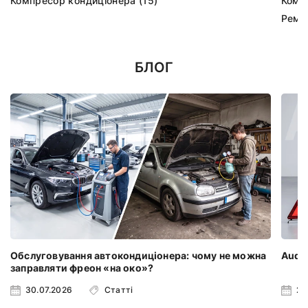
Компресор кондиціонера (15)
Комп
Ремк
БЛОГ
Обслуговування автокондиціонера: чому не можна
Audi 
заправляти фреон «на око»?
30.07.2026
Статті
23