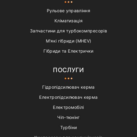
Рульове управління
Кліматизація
Запчастини для турбокомпресорів
М'які гібриди (MHEV)
Гібриди та Електрички
ПОСЛУГИ
Гідропідсилювач керма
Електропідсилювач керма
Електромобілі
Чіп-тюнінг
Турбіни