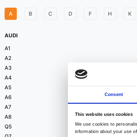
A
B
C
D
F
H
K
AUDI
A1
A2
A3
A4
A5
Consent
A6
A7
This website uses cookies
A8
We use cookies to personalis
Q5
information about your use of
Q7