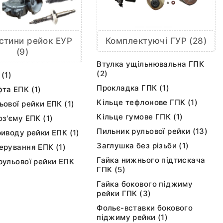
Комплектуючі ГУР (28)
стини рейок ЕУР
(9)
Втулка ущільнювальна ГПК
(2)
(1)
Прокладка ГПК (1)
та ЕПК (1)
Кільце тефлонове ГПК (1)
ьової рейки ЕПК (1)
Кільце гумове ГПК (1)
з'єму ЕПК (1)
Пильник рульової рейки (13)
риводу рейки ЕПК (1)
Заглушка без різьби (1)
ерування ЕПК (1)
Гайка нижнього підтискача
рульової рейки ЕПК
ГПК (5)
Гайка бокового піджиму
рейки ГПК (3)
Фольє-вставки бокового
піджиму рейки (1)