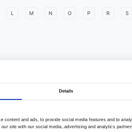
L
M
N
O
P
R
S
Details
e content and ads, to provide social media features and to analy
 our site with our social media, advertising and analytics partn