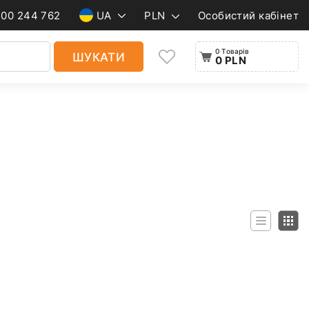
500 244 762
UA
PLN
Особистий кабінет
0 Товарів
ШУКАТИ
0 PLN