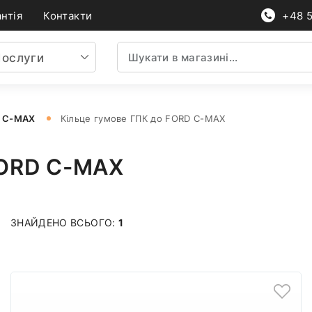
нтія
Контакти
+48 
ослуги
D C-MAX
Кільце гумове ГПК до FORD C-MAX
FORD C-MAX
ЗНАЙДЕНО ВСЬОГО:
1