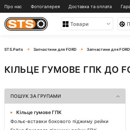
Про нас
Фотогалерея
Доставка та оплата
Гара
Товари
П
STS.Parts
Запчастини для FORD
Запчастини для FOR
КІЛЬЦЕ ГУМОВЕ ГПК ДО 
ПОШУК ЗА ГРУПАМИ
Кільце гумове ГПК
Фольє-вставки бокового піджиму рейки