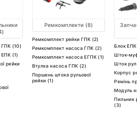
льники
Ремкомплекти (8)
Запча
4)
Ремкомплект рейки ГПК (2)
 ГПК (10)
Блок ЕПК 
Ремкомплект насоса ГПК (2)
 ЕПК (1)
Шток-муф
Ремкомплект насоса ЕГПК (1)
ої рейки
Шток рул
Втулка насоса ГПК (2)
Корпус ро
Поршень штока рульової
рейки (1)
Ремінь п
ової
Модуль к
Пильник 
(3)