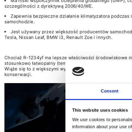
Ma niski współczynnik ocieplenia globalnego (GWP), 
szczególności z dyrektywą 2006/40/WE.
Zapewnia bezpieczne działanie klimatyzatora podczas 
samochodzie.
Jest używany przez większość producentów samochod
Tesla, Nissan Leaf, BMW i3, Renault Zoe i innych.
Chociaż R-1234yf ma lepsze właściwości środowiskowe ni
stosunkowo łatwopalny (temperatura samozapłonu 405oC) 
Wiąże się to z większymi wymaganiami dotyczącymi konstru
konserwacji.
Consent
This website uses cookies
We use cookies to personalis
information about your use of