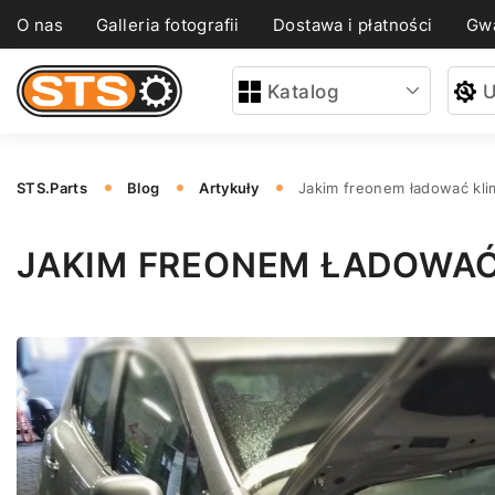
O nas
Galleria fotografii
Dostawa i płatności
Gwa
Katalog
U
STS.Parts
Blog
Artykuły
Jakim freonem ładować kli
JAKIM FREONEM ŁADOWAĆ