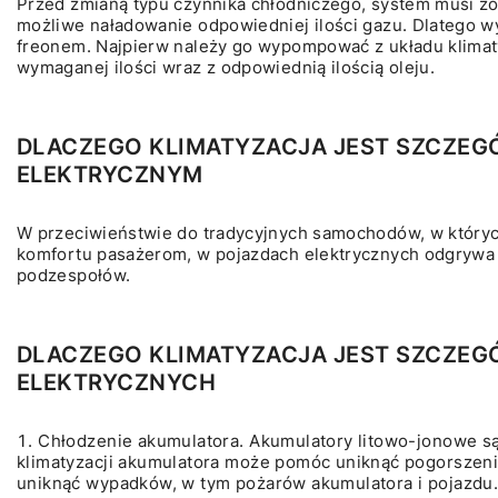
Przed zmianą typu czynnika chłodniczego, system musi zo
możliwe naładowanie odpowiedniej ilości gazu. Dlatego wyk
freonem. Najpierw należy go wypompować z układu klimaty
wymaganej ilości wraz z odpowiednią ilością oleju.
DLACZEGO KLIMATYZACJA JEST SZCZEG
ELEKTRYCZNYM
W przeciwieństwie do tradycyjnych samochodów, w któryc
komfortu pasażerom, w pojazdach elektrycznych odgrywa 
podzespołów.
DLACZEGO KLIMATYZACJA JEST SZCZE
ELEKTRYCZNYCH
Chłodzenie akumulatora. Akumulatory litowo-jonowe są
klimatyzacji akumulatora może pomóc uniknąć pogorszeni
uniknąć wypadków, w tym pożarów akumulatora i pojazdu