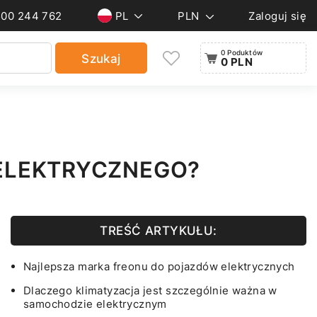
500 244 762
PL
PLN
Zaloguj się
0 Poduktów
Szukaj
0 PLN
ELEKTRYCZNEGO?
TREŚĆ ARTYKUŁU:
Najlepsza marka freonu do pojazdów elektrycznych
Dlaczego klimatyzacja jest szczególnie ważna w
samochodzie elektrycznym