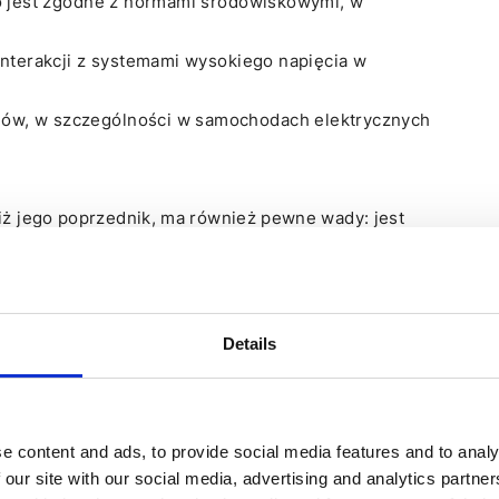
co jest zgodne z normami środowiskowymi, w
interakcji z systemami wysokiego napięcia w
ów, w szczególności w samochodach elektrycznych
ż jego poprzednik, ma również pewne wady: jest
i obawia się zanieczyszczenia olejem lub innym gazem.
kcji urządzeń klimatyzacyjnych, a także jakości ich
Details
e content and ads, to provide social media features and to analy
 our site with our social media, advertising and analytics partn