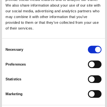
We also share information about your use of our site with
our social media, advertising and analytics partners who
may combine it with other information that you’ve
provided to them or that they’ve collected from your use
of their services.
Consent
Necessary
Selection
Agregaty układu kierowniczego (35)
Preferences
Przekładnia kierownicza ze wspomaganiem
Listw
hydraulicznym (7)
(3)
Statistics
Pompa wspomagania EPS (2)
Rozdz
Hydrauliczna pompa wspomagania (26)
Marketing