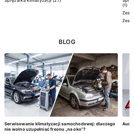
Sprężarka klimatyzacji (27)
Sprzę
(1)
Zesta
Zesta
BLOG
Serwisowanie klimatyzacji samochodowej: dlaczego
Audi 
nie wolno uzupełniać freonu „na oko”?