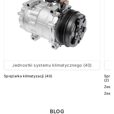
Jednostki systemu klimatycznego (40)
Sprężarka klimatyzacji (40)
Sprzę
(2)
Zesta
Zesta
BLOG