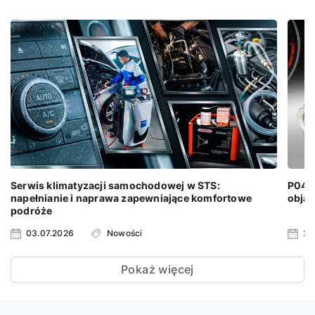
Serwis klimatyzacji samochodowej w STS:
P0401
napełnianie i naprawa zapewniające komfortowe
objaw
podróże
03.07.2026
Nowości
24
Pokaż więcej