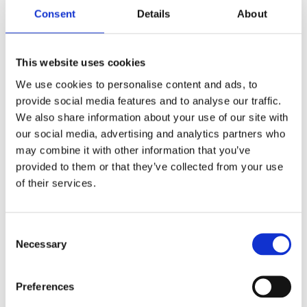
Consent
Details
About
This website uses cookies
We use cookies to personalise content and ads, to
Układ kierowniczy
Klimatyzacja (48)
provide social media features and to analyse our traffic.
(27)
We also share information about your use of our site with
our social media, advertising and analytics partners who
may combine it with other information that you’ve
UKŁAD KIEROWNICZY DO
PEUGEOT 607
provided to them or that they’ve collected from your use
of their services.
Consent
Necessary
Selection
Preferences