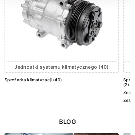
Jednostki systemu klimatycznego (40)
Sprężarka klimatyzacji (40)
Sprzę
(2)
Zesta
Zesta
BLOG