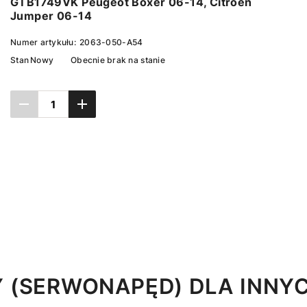
GTB1749VK Peugeot Boxer 06-14, Citroen
Jumper 06-14
Numer artykułu:
2063-050-A54
Stan
Nowy
Obecnie brak na stanie
Ustaw powiadomienie
Y (SERWONAPĘD) DLA INNY