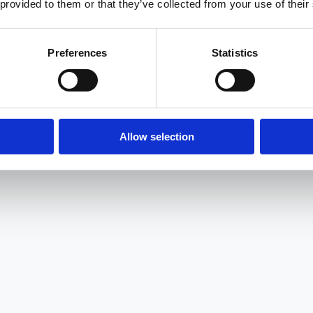
 provided to them or that they’ve collected from your use of their
SAMOCHODÓW
Preferences
Statistics
L
M
N
O
P
R
S
Allow selection