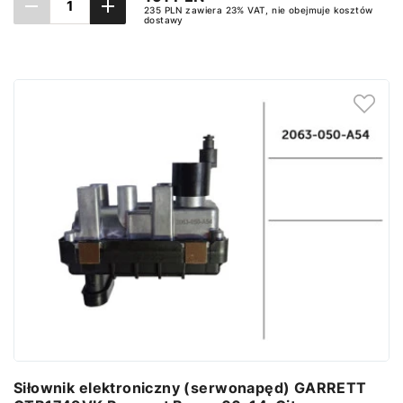
235 PLN zawiera 23% VAT, nie obejmuje kosztów
dostawy
Ustaw powiadomienie
Siłownik elektroniczny (serwonapęd) GARRETT