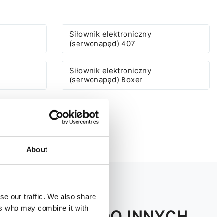
Siłownik elektroniczny
(serwonapęd) 407
Siłownik elektroniczny
(serwonapęd) Boxer
About
se our traffic. We also share
ers who may combine it with
GEOT BOXER DO INNYCH