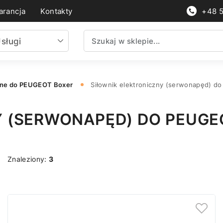
rancja
Kontakty
+48 
sługi
nne do PEUGEOT Boxer
Siłownik elektroniczny (serwonapęd) 
Y (SERWONAPĘD) DO PEUGE
Znaleziony:
3