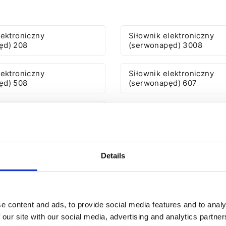
lektroniczny
Siłownik elektroniczny
ęd) 208
(serwonapęd) 3008
lektroniczny
Siłownik elektroniczny
ęd) 508
(serwonapęd) 607
lektroniczny
ęd) Partner
Details
e content and ads, to provide social media features and to analy
 our site with our social media, advertising and analytics partn
ZNY (SERWONAPĘD) DO PEU