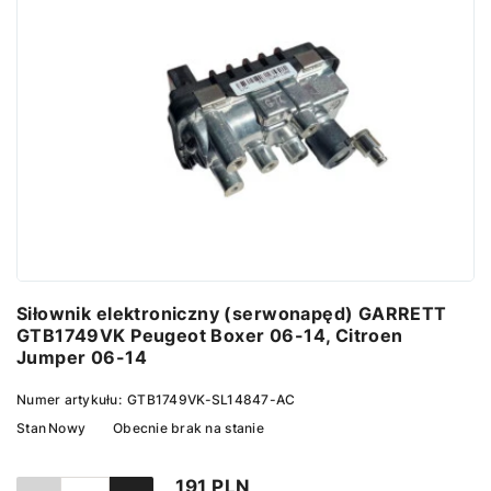
Siłownik elektroniczny (serwonapęd) GARRETT
GTB1749VK Peugeot Boxer 06-14, Citroen
Jumper 06-14
Numer artykułu:
GTB1749VK-SL14847-AC
Stan
Nowy
Obecnie brak na stanie
191 PLN