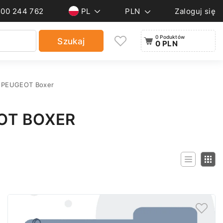
500 244 762
PL
PLN
Zaloguj się
0 Poduktów
Szukaj
0 PLN
do PEUGEOT Boxer
OT BOXER