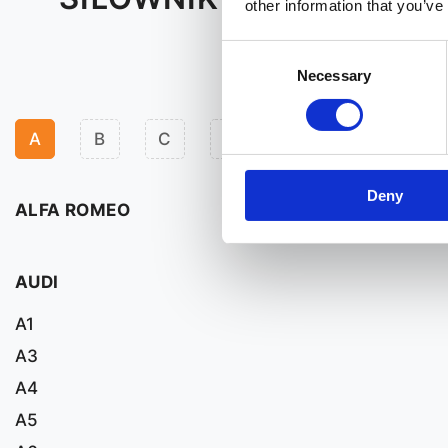
other information that you’ve
Consent
Necessary
Selection
A
B
C
F
H
J
K
Deny
ALFA ROMEO
AUDI
A1
A3
A4
A5