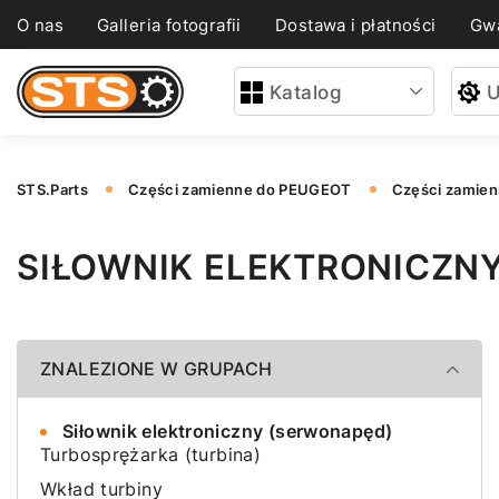
O nas
Galleria fotografii
Dostawa i płatności
Gwa
Katalog
U
STS.Parts
Części zamienne do PEUGEOT
Części zamie
SIŁOWNIK ELEKTRONICZN
ZNALEZIONE W GRUPACH
Siłownik elektroniczny (serwonapęd)
Turbosprężarka (turbina)
Wkład turbiny