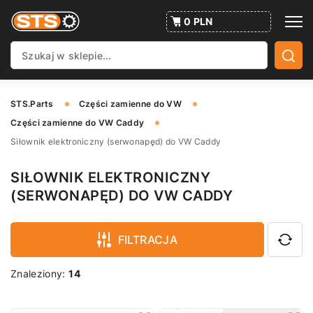
0 PLN
STS.Parts
Części zamienne do VW
Części zamienne do VW Caddy
Siłownik elektroniczny (serwonapęd) do VW Caddy
SIŁOWNIK ELEKTRONICZNY
(SERWONAPĘD) DO VW CADDY
FILTRACJA
Znaleziony:
14