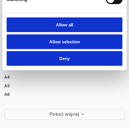
INNYCH SAMOCHODÓW
A
Allow all
ALFA ROMEO
Allow selection
AUDI
Deny
A1
A3
A4
A5
A6
Pokaż więcej