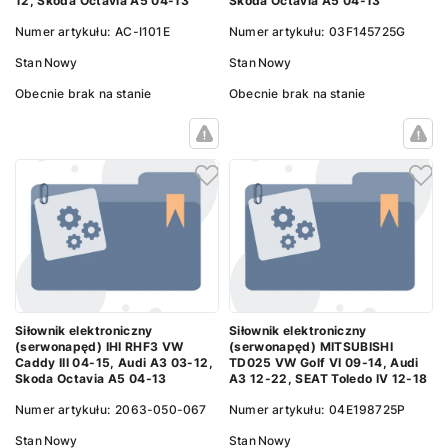
12, Skoda Octavia A5 04-13
Skoda Octavia A5 04-13
Numer artykułu:
AC-I101E
Numer artykułu:
03F145725G
Stan
Nowy
Stan
Nowy
Obecnie brak na stanie
Obecnie brak na stanie
Siłownik elektroniczny
Siłownik elektroniczny
(serwonapęd) IHI RHF3 VW
(serwonapęd) MITSUBISHI
Caddy III 04-15, Audi A3 03-12,
TD025 VW Golf VI 09-14, Audi
Skoda Octavia A5 04-13
A3 12-22, SEAT Toledo IV 12-18
Numer artykułu:
2063-050-067
Numer artykułu:
04E198725P
Stan
Nowy
Stan
Nowy