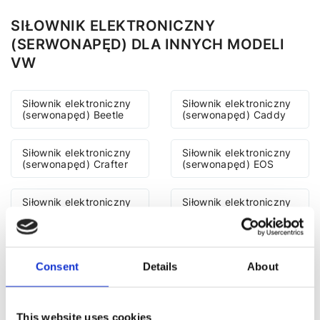
SIŁOWNIK ELEKTRONICZNY
(SERWONAPĘD) DLA INNYCH MODELI
VW
Siłownik elektroniczny
Siłownik elektroniczny
(serwonapęd) Beetle
(serwonapęd) Caddy
Siłownik elektroniczny
Siłownik elektroniczny
(serwonapęd) Crafter
(serwonapęd) EOS
Siłownik elektroniczny
Siłownik elektroniczny
(serwonapęd) Golf
(serwonapęd) Golf Plus
Siłownik elektroniczny
Siłownik elektroniczny
(serwonapęd) Jetta
(serwonapęd) Passat
Consent
Details
About
Siłownik elektroniczny
Siłownik elektroniczny
(serwonapęd) Passat
This website uses cookies
(serwonapęd) Phaeton