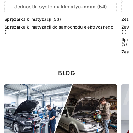
Jednostki systemu klimatycznego (54)
Sprężarka klimatyzacji (53)
Zesta
Sprężarka klimatyzacji do samochodu elektrycznego
Zawór
(1)
(1)
Sprzę
(3)
Zesta
BLOG