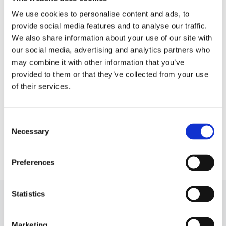
CC
We use cookies to personalise content and ads, to
provide social media features and to analyse our traffic.
Siłownik elektroniczny
Siłownik elektroniczny
(serwonapęd) Polo
(serwonapęd) Scirocco
We also share information about your use of our site with
our social media, advertising and analytics partners who
may combine it with other information that you’ve
Siłownik elektroniczny
Siłownik elektroniczny
(serwonapęd)
provided to them or that they’ve collected from your use
(serwonapęd) Sharan
Teramont
of their services.
Siłownik elektroniczny
Siłownik elektroniczny
(serwonapęd) Tiguan
(serwonapęd) Touareg
Consent
Necessary
Selection
Siłownik elektroniczny
(serwonapęd) Touran
Preferences
Statistics
SIŁOWNIK ELEKTRONICZNY
(SERWONAPĘD) DO VW CADDY DO
Marketing