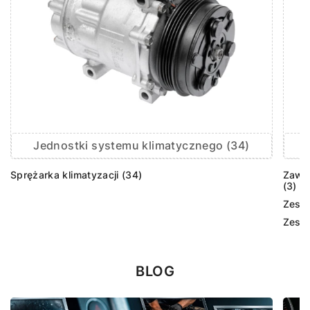
Jednostki systemu klimatycznego (34)
Sprężarka klimatyzacji (34)
Zawór
(3)
Zesta
Zesta
BLOG