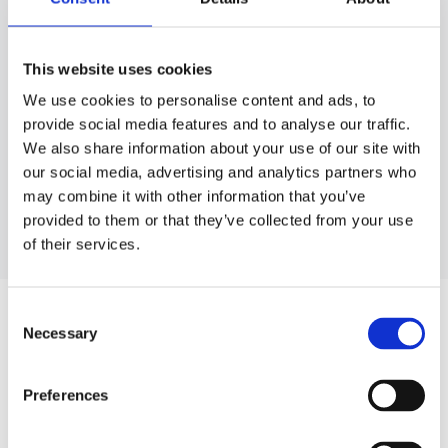
AUDI
A1
This website uses cookies
A3
We use cookies to personalise content and ads, to
A4
provide social media features and to analyse our traffic.
A5
We also share information about your use of our site with
A6
our social media, advertising and analytics partners who
may combine it with other information that you’ve
provided to them or that they’ve collected from your use
Pokaż więcej
of their services.
Consent
CZĘŚCI ZAMIENNE DO VW SCIROCCO
Necessary
Selection
Preferences