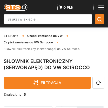
0 PLN
STS.Parts
Części zamienne do VW
Części zamienne do VW Scirocco
Siłownik elektroniczny (serwonapęd) do VW Scirocco
SIŁOWNIK ELEKTRONICZNY
(SERWONAPĘD) DO VW SCIROCCO
FILTRACJA
Znaleziony:
5