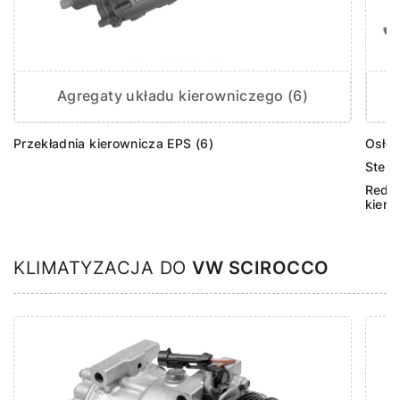
Agregaty układu kierowniczego (6)
Przekładnia kierownicza EPS (6)
Osłon
Stero
Reduk
kiero
KLIMATYZACJA DO
VW SCIROCCO