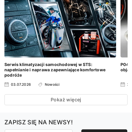
Serwis klimatyzacji samochodowej w STS:
P0401
napełnianie i naprawa zapewniające komfortowe
objaw
podróże
03.07.2026
Nowości
24
Pokaż więcej
ZAPISZ SIĘ NA NEWSY!