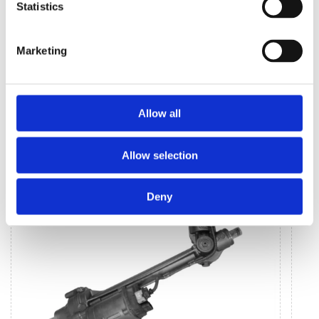
Statistics
Marketing
Układ kierowniczy
Klimatyzacja (52)
(26)
Allow all
UKŁAD KIEROWNICZY DO
VW SCIROCCO
Allow selection
Deny