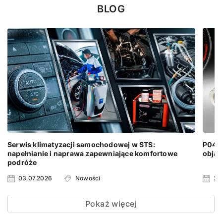
BLOG
Serwis klimatyzacji samochodowej w STS:
P0401
napełnianie i naprawa zapewniające komfortowe
objaw
podróże
03.07.2026
Nowości
24
Pokaż więcej