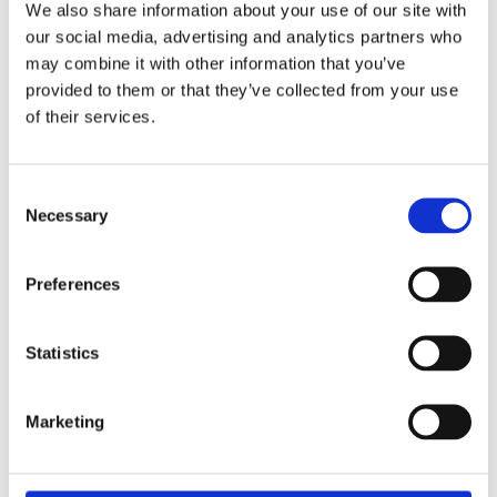
We also share information about your use of our site with
Przekładnia kierownicza EPS (2)
Listw
(7)
our social media, advertising and analytics partners who
Przekładnia kierownicza ze wspomaganiem
hydraulicznym (19)
Listw
may combine it with other information that you’ve
(1)
Przekładnia kierownicza bez wspomagania
provided to them or that they’ve collected from your use
hydraulicznego (12)
of their services.
Pompa wspomagania EPS (4)
Hydrauliczna pompa wspomagania (20)
Consent
Kolumna kierownicy z EPS (1)
Necessary
Selection
Preferences
KLIMATYZACJA DO
RENAULT KANGOO
Statistics
Marketing