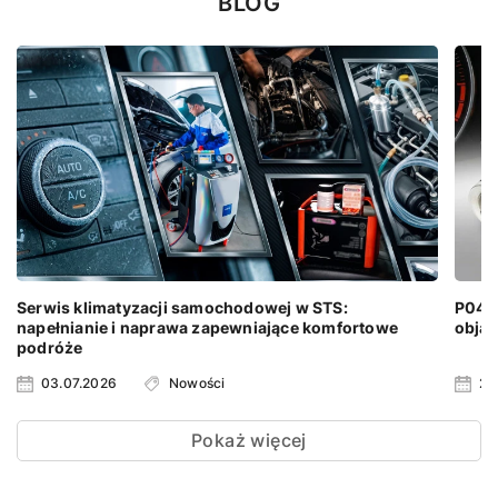
BLOG
Serwis klimatyzacji samochodowej w STS:
P0401
napełnianie i naprawa zapewniające komfortowe
objaw
podróże
03.07.2026
Nowości
24
Pokaż więcej