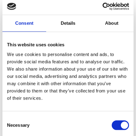
Ze
Agregaty układu kierowniczego (11)
Consent
Details
About
Przekładnia kierownicza EPS (2)
Zesta
Przekładnia kierownicza ze wspomaganiem
This website uses cookies
hydraulicznym (8)
Pompa wspomagania EPS (1)
We use cookies to personalise content and ads, to
provide social media features and to analyse our traffic.
We also share information about your use of our site with
KLIMATYZACJA DO
PEUGEOT 508
our social media, advertising and analytics partners who
may combine it with other information that you’ve
provided to them or that they’ve collected from your use
of their services.
Consent
Necessary
Selection