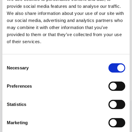
Турбіна A3
Турбіна A4
provide social media features and to analyse our traffic.
We also share information about your use of our site with
our social media, advertising and analytics partners who
Турбіна A5
Турбіна A6
may combine it with other information that you’ve
provided to them or that they’ve collected from your use
Турбіна A7
Турбіна A8
of their services.
Турбіна Q2
Турбіна Q3
Consent
Турбіна Q5
Турбіна Q7
Necessary
Selection
Турбіна Q8
Турбіна TT
Preferences
Statistics
ТУРБІНА ДО AUDI A1 ДЛЯ ІНШИХ
АВТОМОБІЛІВ
Marketing