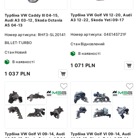
Турбіна VW Golf VII 12-20, Audi
Турбіна VW Caddy III 04-15,
A3 12-22, Skoda Yeti 09-17
Audi A3 03-12, Skoda Octavia
A5 04-13
Номер артикула:
04E145721F
Номер артикула:
RHF3-SL20141
BILLET-TURBO
Стан
Відновлений
Стан
Новий
В наявності
В наявності
1 071 PLN
1 037 PLN
Турбіна VW Golf VI 09-14, Audi
Турбіна VW Golf VI 09-14, Audi