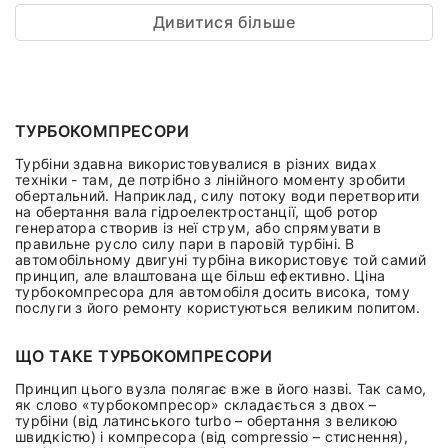
Дивитися більше
ТУРБОКОМПРЕСОРИ
Турбіни здавна використовувалися в різних видах
техніки - там, де потрібно з лінійного моменту зробити
обертальний. Наприклад, силу потоку води перетворити
на обертання вала гідроелектростанції, щоб ротор
генератора створив із неї струм, або спрямувати в
правильне русло силу пари в паровій турбіні. В
автомобільному двигуні турбіна використовує той самий
принцип, але влаштована ще більш ефективно. Ціна
турбокомпресора для автомобіля досить висока, тому
послуги з його ремонту користуються великим попитом.
ЩО ТАКЕ ТУРБОКОМПРЕСОРИ
Принцип цього вузла полягає вже в його назві. Так само,
як слово «турбокомпресор» складається з двох –
турбіни (від латинського turbo – обертання з великою
швидкістю) і компресора (від compressio – стиснення),