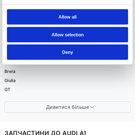
A
Allow all
ALFA ROMEO
Allow selection
147
156
Deny
159
166
Brera
Giulia
GT
Дивитися більше
ЗАПЧАСТИНИ ДО AUDI A1