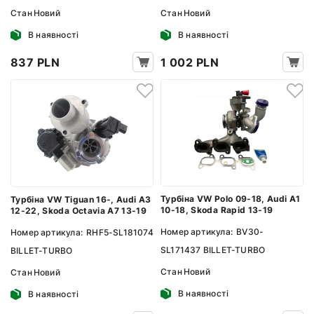
Стан
Новий
Стан
Новий
В наявності
В наявності
837 PLN
1 002 PLN
Турбіна VW Polo 09-18, Audi A1
Турбіна VW Tiguan 16-, Audi A3
10-18, Skoda Rapid 13-19
12-22, Skoda Octavia A7 13-19
Номер артикула:
BV30-
Номер артикула:
RHF5-SL181074
SL171437 BILLET-TURBO
BILLET-TURBO
Стан
Новий
Стан
Новий
В наявності
В наявності