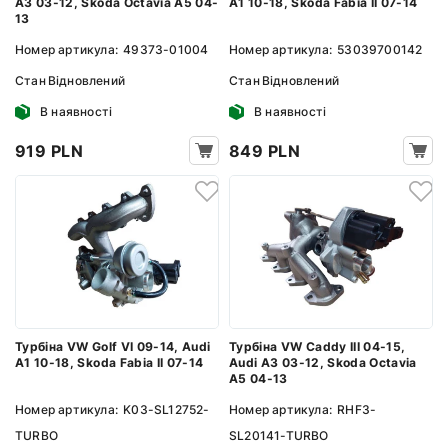
A3 03-12, Skoda Octavia A5 04-
A1 10-18, Skoda Fabia II 07-14
13
Номер артикула:
49373-01004
Номер артикула:
53039700142
Стан
Відновлений
Стан
Відновлений
В наявності
В наявності
919 PLN
849 PLN
Турбіна VW Golf VI 09-14, Audi
Турбіна VW Caddy III 04-15,
A1 10-18, Skoda Fabia II 07-14
Audi A3 03-12, Skoda Octavia
A5 04-13
Номер артикула:
K03-SL12752-
Номер артикула:
RHF3-
TURBO
SL20141-TURBO