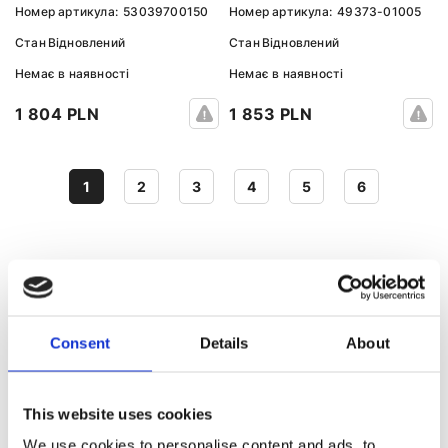
Номер артикула:
53039700150
Номер артикула:
49373-01005
Стан
Відновлений
Стан
Відновлений
Немає в наявності
Немає в наявності
1 804 PLN
1 853 PLN
1
2
3
4
5
6
ТУРБІНА ДО ІНШИХ МОДЕЛЕЙ AUDI
Consent
Details
About
Турбіна 100
Турбіна 80
Турбіна A1
Турбіна A2
This website uses cookies
We use cookies to personalise content and ads, to