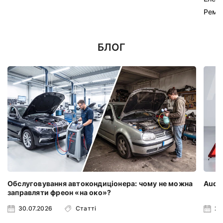
Ремк
БЛОГ
Обслуговування автокондиціонера: чому не можна
Audi 
заправляти фреон «на око»?
30.07.2026
Статті
23