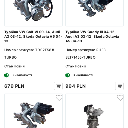
Турбіна VW Golf VI 09-14, Audi
Турбіна VW Caddy III 04-15,
A3 03-12, Skoda Octavia A5 04-
Audi A3 03-12, Skoda Octavia
13
A5 04-13
Номер артикула:
TD02TS8#-
Номер артикула:
RHF3-
TURBO
SL171455-TURBO
Стан
Новий
Стан
Новий
В наявності
В наявності
679 PLN
994 PLN