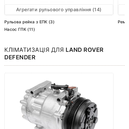
Агрегати рульового управління (14)
Рульова рейка з ЕПК (3)
Ремк
Насос ГПК (11)
КЛІМАТИЗАЦІЯ ДЛЯ
LAND ROVER
DEFENDER