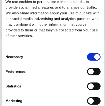
We use cookies to personalise content and ads, to
A6
provide social media features and to analyse our traffic.
A7
We also share information about your use of our site with
our social media, advertising and analytics partners who
may combine it with other information that you’ve
Дивитися більше
provided to them or that they’ve collected from your use
of their services.
ЗАПЧАСТИНИ ДО LAND ROVER
Consent
DEFENDER
Necessary
Selection
Preferences
Statistics
Marketing
Рульове управління