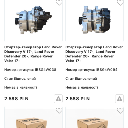
Стартер-генератор Land Rover
Стартер-генератор Land Rover
Discovery V 17-, Land Rover
Discovery V 17-, Land Rover
Defender 20-, Range Rover
Defender 20-, Range Rover
Velar 17-
Velar 17-
Номер артикула:
IBSG4W038
Номер артикула:
IBSG4W094
Стан
Відновлений
Стан
Відновлений
Немає в наявності
Немає в наявності
2 588 PLN
2 588 PLN