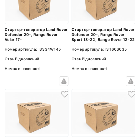
Стартер-генератор Land Rover
Стартер-генератор Land Rover
Defender 20-, Range Rover
Defender 20-, Range Rover
Velar 17-
Sport 13-22, Range Rover 12-22
Номер артикула:
IBSG4W145
Номер артикула:
IST60S035
Стан
Відновлений
Стан
Відновлений
Немає в наявності
Немає в наявності