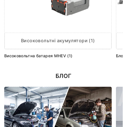
Високовольтні акумулятори (1)
Високовольтна батарея MHEV (1)
Блок 
БЛОГ