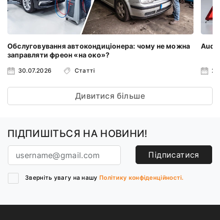
Обслуговування автокондиціонера: чому не можна
Audi 
заправляти фреон «на око»?
30.07.2026
Статті
23
Дивитися більше
ПІДПИШІТЬСЯ НА НОВИНИ!
Підписатися
Зверніть увагу на нашу
Політику конфіденційності.