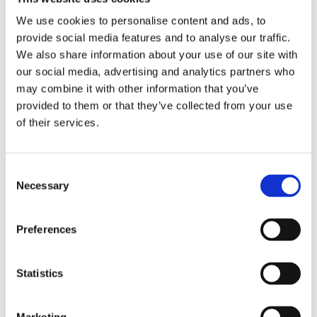
We use cookies to personalise content and ads, to
provide social media features and to analyse our traffic.
We also share information about your use of our site with
our social media, advertising and analytics partners who
may combine it with other information that you’ve
provided to them or that they’ve collected from your use
of their services.
Consent
Necessary
Selection
Preferences
Агрегати рульового управління (12)
Statistics
Рульова рейка з ЕПК (12)
Шток 
Шток