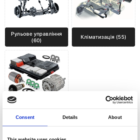
Рульове управління
Кліматизація (55)
(60)
Гібриди та
Електрички (2)
Consent
Details
About
РУЛЬОВЕ УПРАВЛІННЯ ДЛЯ
AUDI Q3
This website uses cookies