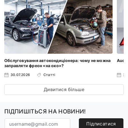
Обслуговування автокондиціонера: чому не можна
Audi 
заправляти фреон «на око»?
30.07.2026
Статті
23
Дивитися більше
ПІДПИШІТЬСЯ НА НОВИНИ!
Підписатися