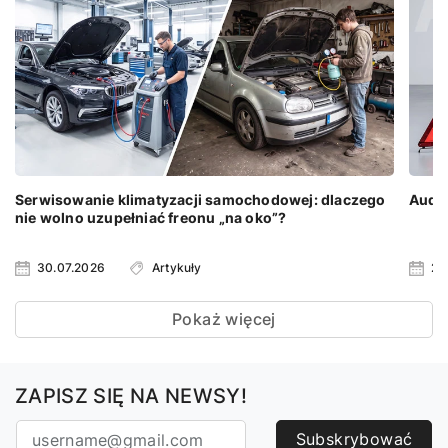
Serwisowanie klimatyzacji samochodowej: dlaczego
Audi 
nie wolno uzupełniać freonu „na oko”?
30.07.2026
Artykuły
23
Pokaż więcej
ZAPISZ SIĘ NA NEWSY!
Subskrybować