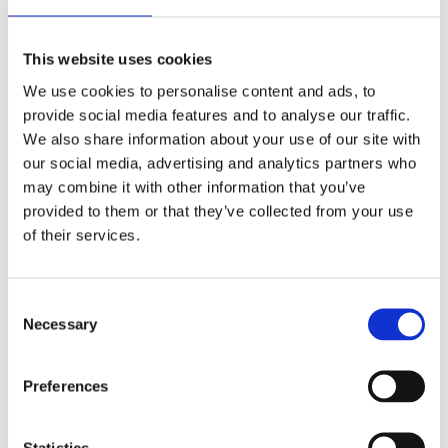
Układ kierowniczy
This website uses cookies
Klimatyzacja (28)
(50)
We use cookies to personalise content and ads, to
provide social media features and to analyse our traffic.
We also share information about your use of our site with
UKŁAD KIEROWNICZY DO
RENAULT
our social media, advertising and analytics partners who
DUSTER
may combine it with other information that you’ve
provided to them or that they’ve collected from your use
of their services.
Consent
Necessary
Selection
Preferences
Statistics