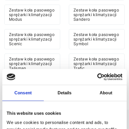
Zestaw koła pasowego
Zestaw koła pasowego
sprężarki klimatyzacji
sprężarki klimatyzacji
Modus
Sandero
Zestaw koła pasowego
Zestaw koła pasowego
sprężarki klimatyzacji
sprężarki klimatyzacji
Scenic
Symbol
Zestaw koła pasowego
Zestaw koła pasowego
sprężarki klimatyzacji
sprężarki klimatyzacji
Talisman
Trafic
Zestaw koła pasowego
Zestaw koła pasowego
sprężarki klimatyzacji
sprężarki klimatyzacji
Twingo
Vel Satis
Consent
Details
About
This website uses cookies
ZESTAW KOŁA PASOWEGO SPRĘŻARKI
We use cookies to personalise content and ads, to