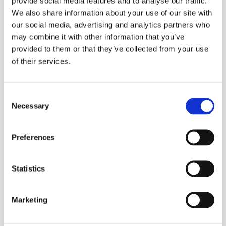
KLIMATYZACJI DO RENAULT DUSTER DO
provide social media features and to analyse our traffic.
We also share information about your use of our site with
INNYCH SAMOCHODÓW
our social media, advertising and analytics partners who
may combine it with other information that you’ve
A
provided to them or that they’ve collected from your use
of their services.
ALFA ROMEO
159
Consent
Necessary
MiTo
Selection
AUDI
Preferences
80
A1
Statistics
A2
Marketing
Pokaż więcej