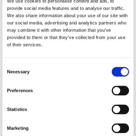
We use cookies to personalise content and ads, to
provide social media features and to analyse our traffic.
We also share information about your use of our site with
our social media, advertising and analytics partners who
may combine it with other information that you’ve
provided to them or that they’ve collected from your use
of their services.
Consent
Necessary
Selection
Agregaty układu kierowniczego (26)
Preferences
Przekładnia kierownicza ze wspomaganiem
Listw
Statistics
hydraulicznym (8)
(5)
Przekładnia kierownicza bez wspomagania
hydraulicznego (2)
Marketing
Pompa wspomagania EPS (5)