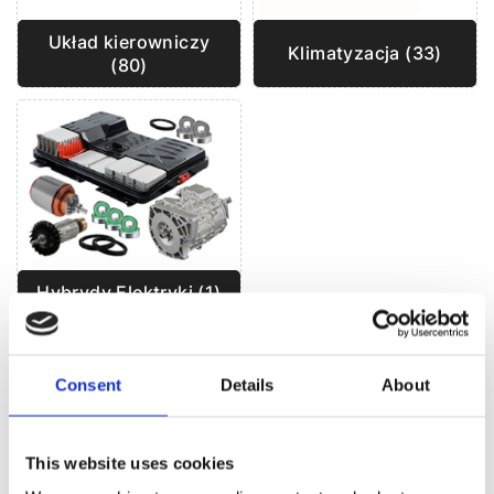
Układ kierowniczy
Klimatyzacja (33)
(80)
Hybrydy Elektryki (1)
UKŁAD KIEROWNICZY DO
PEUGEOT
Consent
Details
About
EXPERT
This website uses cookies