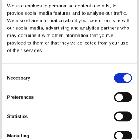
We use cookies to personalise content and ads, to
provide social media features and to analyse our traffic.
We also share information about your use of our site with
our social media, advertising and analytics partners who
may combine it with other information that you’ve
provided to them or that they’ve collected from your use
Агрегати рульового управління (155)
of their services.
Рульова рейка з ЕПК (40)
Шток 
Рульова рейка з ГПК (46)
Шток 
Consent
Насос ГПК (69)
Розпо
Necessary
Selection
Preferences
Statistics
Marketing