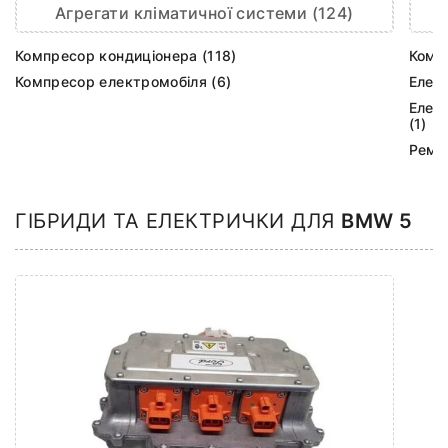
Агрегати кліматичної системи (124)
Компресор кондиціонера (118)
Комп
Компресор електромобіля (6)
Елек
Елек
(1)
Ремк
ГІБРИДИ ТА ЕЛЕКТРИЧКИ ДЛЯ
BMW 5